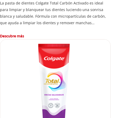
La pasta de dientes Colgate Total Carbón Activado es ideal
para limpiar y blanquear tus dientes luciendo una sonrisa
blanca y saludable. Fórmula con micropartículas de carbón,
que ayuda a limpiar los dientes y remover manchas
superficiales.
¿Qué hace el carbón activado en una pasta dental y por qué
Descubre más
se usa para ayudar a remover manchas superficiales?
También encontrarás cómo incluirla en tu rutina, en casa o de
viaje, con tips de cepillado para una sonrisa sana.