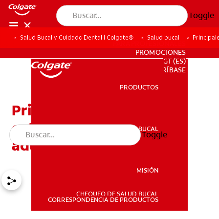
Toggle
Salud Bucal y Cuidado Dental | Colgate®
Salud bucal
Principal
PARA PROFESIONALES
PROMOCIONES
GT (ES)
SUSCRÍBASE
PRODUCTOS
PRODUCTOS
Principales diferencias
entre la ortodoncia para
SALUD BUCAL
Toggle
SALUD BUCAL
adultos y para niños
MISIÓN
CHEQUEO DE SALUD BUCAL
MISIÓN
CORRESPONDENCIA DE PRODUCTOS