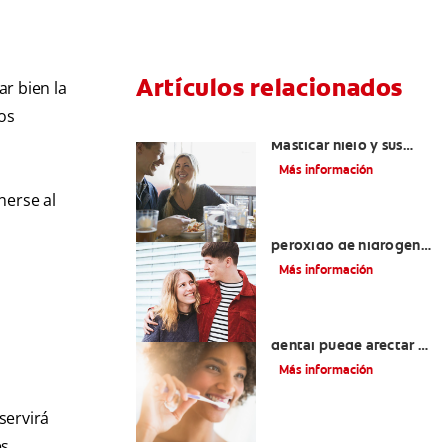
Artículos relacionados
r bien la
os
Placeres culposos:
Masticar hielo y sus
dientes
Más información
nerse al
Tratamientos con
peróxido de hidrógeno
para dientes y encías
Más información
¿El pH de la pasta
dental puede afectar el
esmalte?
Más información
servirá
es