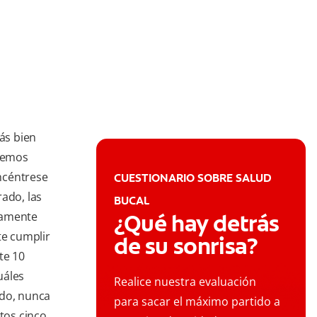
más bien
enemos
oncéntrese
CUESTIONARIO SOBRE SALUD
ado, las
BUCAL
camente
¿Qué hay detrás
te cumplir
de su sonrisa?
te 10
uáles
Realice nuestra evaluación
ado, nunca
para sacar el máximo partido a
tos cinco