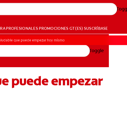
Togg
ARA PROFESIONALES
PROMOCIONES
GT (ES)
SUSCRÍBASE
saludable que puede empezar hoy mismo
Toggle
que puede empezar