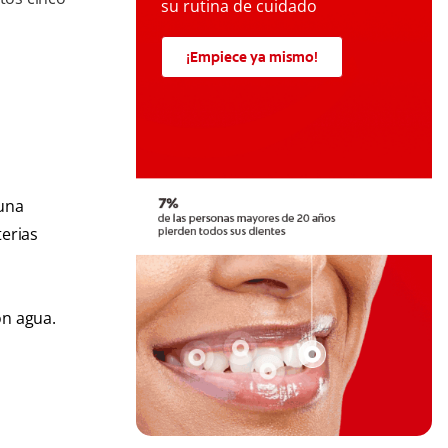
su rutina de cuidado
¡Empiece ya mismo!
 una
terias
on agua.