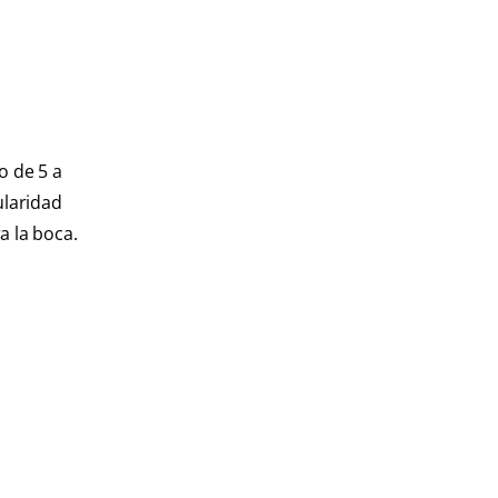
o de 5 a
ularidad
a la boca.