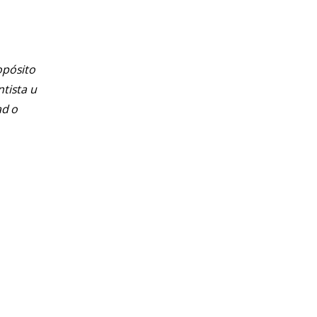
opósito
ntista u
ad o