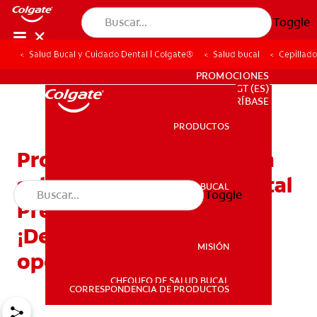
Toggle
Salud Bucal y Cuidado Dental | Colgate®
Salud bucal
Cepillado
PARA PROFESIONALES
PROMOCIONES
GT (ES)
SUSCRÍBASE
PRODUCTOS
PRODUCTOS
Protección total y sonrisa
saludable con Colgate Total
SALUD BUCAL
Toggle
SALUD BUCAL
Prevención Activa.
¡Descubra y elija la mejor
MISIÓN
opción!
CHEQUEO DE SALUD BUCAL
MISIÓN
CORRESPONDENCIA DE PRODUCTOS