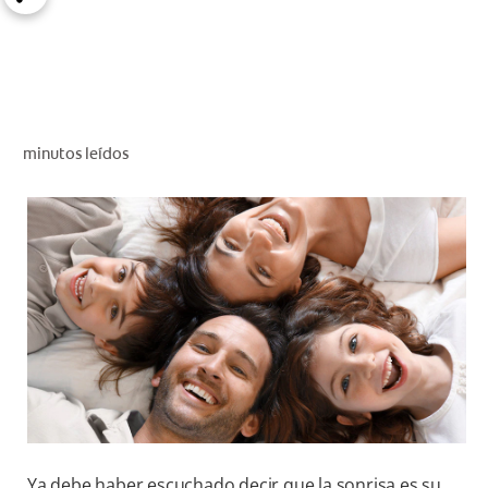
CHEQUEO DE SALUD BUCAL
CORRESPONDENCIA DE PRODUCTOS
PARA PROFESIONALES
minutos leídos
PROMOCIONES
GT (ES)
SUSCRÍBASE
Ya debe haber escuchado decir que la sonrisa es su