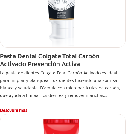
Pasta Dental Colgate Total Carbón
Activado Prevención Activa
La pasta de dientes Colgate Total Carbón Activado es ideal
para limpiar y blanquear tus dientes luciendo una sonrisa
blanca y saludable. Fórmula con micropartículas de carbón,
que ayuda a limpiar los dientes y remover manchas
superficiales.
¿Qué hace el carbón activado en una pasta dental y por qué
Descubre más
se usa para ayudar a remover manchas superficiales?
También encontrarás cómo incluirla en tu rutina, en casa o de
viaje, con tips de cepillado para una sonrisa sana.