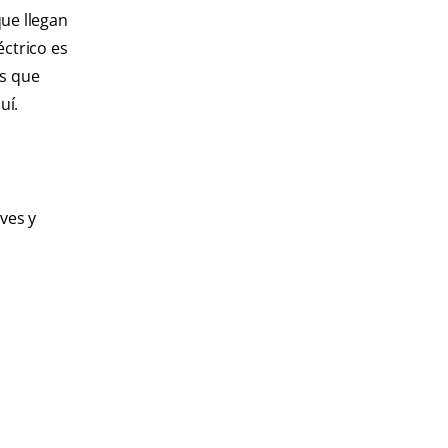
que llegan
éctrico es
as que
uí.
ves y