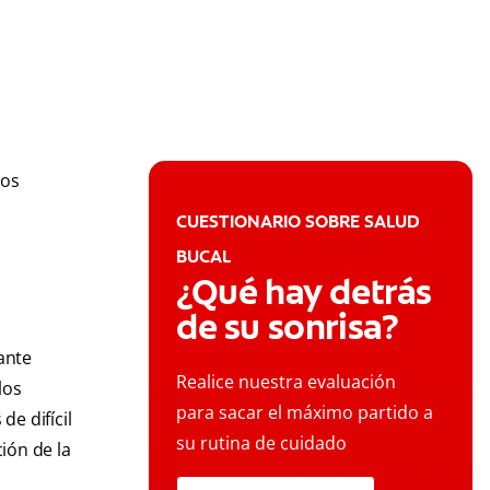
pos
CUESTIONARIO SOBRE SALUD
BUCAL
¿Qué hay detrás
de su sonrisa?
ante
Realice nuestra evaluación
los
para sacar el máximo partido a
de difícil
su rutina de cuidado
ión de la