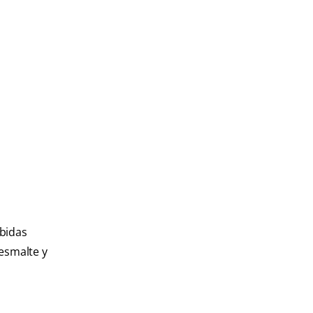
ebidas
 esmalte y