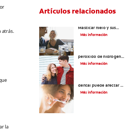
por
Artículos relacionados
Placeres culposos:
Masticar hielo y sus
 atrás.
dientes
Más información
Tratamientos con
peróxido de hidrógeno
para dientes y encías
Más información
 que
¿El pH de la pasta
dental puede afectar el
esmalte?
Más información
ar la