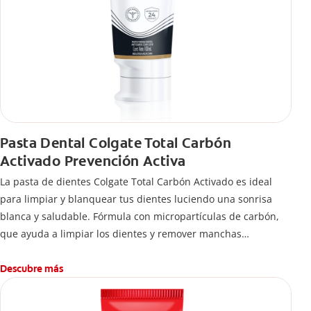
Pasta Dental Colgate Total Carbón
Activado Prevención Activa
La pasta de dientes Colgate Total Carbón Activado es ideal
para limpiar y blanquear tus dientes luciendo una sonrisa
blanca y saludable. Fórmula con micropartículas de carbón,
que ayuda a limpiar los dientes y remover manchas
superficiales.
¿Qué hace el carbón activado en una pasta dental y por qué
Descubre más
se usa para ayudar a remover manchas superficiales?
También encontrarás cómo incluirla en tu rutina, en casa o de