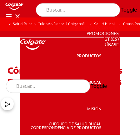
Toggle
Salud Bucal y Cuidado Dental | Colgate®
Salud bucal
Cómo Redu
PARA PROFESIONALES
PROMOCIONES
GT (ES)
SUSCRÍBASE
PRODUCTOS
PRODUCTOS
Cómo Reducir Los Efectos
Del Azúcar En Los Dientes
SALUD BUCAL
Toggle
SALUD BUCAL
MISIÓN
CHEQUEO DE SALUD BUCAL
MISIÓN
CORRESPONDENCIA DE PRODUCTOS