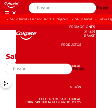
Toggle
Salud Bucal y Cuidado Dental | Colgate®
Salud bucal
Saliva es
PARA PROFESIONALES
PROMOCIONES
GT (ES)
SUSCRÍBASE
PRODUCTOS
PRODUCTOS
Saliva espumosa: ¿Qué
quiere decir?
SALUD BUCAL
Toggle
SALUD BUCAL
MISIÓN
CHEQUEO DE SALUD BUCAL
MISIÓN
CORRESPONDENCIA DE PRODUCTOS