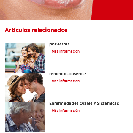
Artículos relacionados
Cómo ayudar a eliminar el mal aliento
por estrés
Más información
¿Cómo quitar el mal aliento con
remedios caseros?
Más información
El Mal Aliento Y Su Relación Con Las
Enfermedades Orales Y Sistémicas
Más información