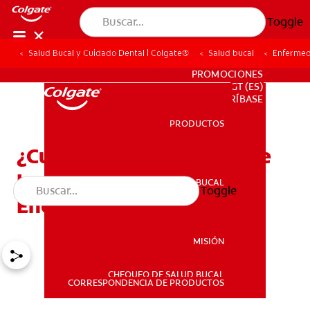
Toggle
Salud Bucal y Cuidado Dental | Colgate®
Salud bucal
Enfermed
PARA PROFESIONALES
PROMOCIONES
GT (ES)
SUSCRÍBASE
PRODUCTOS
PRODUCTOS
¿Cuáles Son Las Etapas De
La Enfermedad De Las
SALUD BUCAL
Toggle
SALUD BUCAL
Encías?
MISIÓN
CHEQUEO DE SALUD BUCAL
MISIÓN
CORRESPONDENCIA DE PRODUCTOS