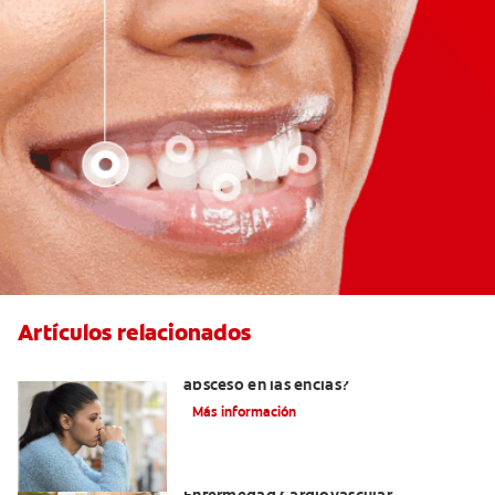
Artículos relacionados
¿Cuándo es necesario tratar un
absceso en las encías?
Más información
La Enfermedad Periodontal Y La
Enfermedad Cardiovascular