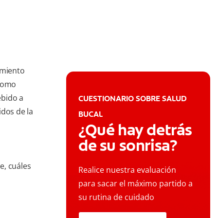
imiento
 como
ebido a
CUESTIONARIO SOBRE SALUD
idos de la
BUCAL
¿Qué hay detrás
de su sonrisa?
e, cuáles
Realice nuestra evaluación
para sacar el máximo partido a
su rutina de cuidado