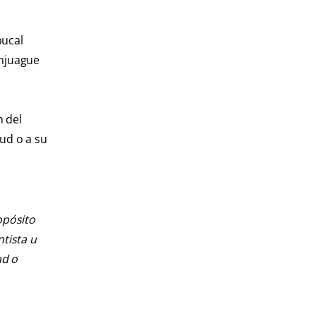
bucal
enjuague
n del
ud o a su
opósito
ntista u
ad o