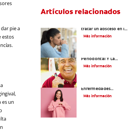
esores
Artículos relacionados
¿Cuándo es necesario
 dar pie a
tratar un absceso en las
encías?
e estos
Más información
ncías.
La Enfermedad
Periodontal Y La
Enfermedad
Más información
Cardiovascular
Cómo La Salud Bucal Y
ra
Enfermedades
ingival,
Cardíacas Están
Más información
Asociadas
a es un
o
lta
un