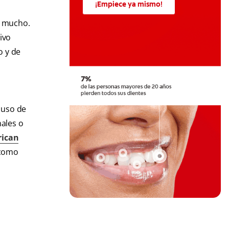
¡Empiece ya mismo!
a mucho.
ivo
o y de
 uso de
ales o
ican
 como