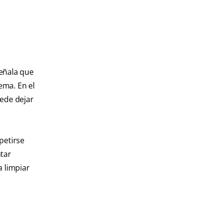
señala que
ema. En el
uede dejar
petirse
ntar
a limpiar