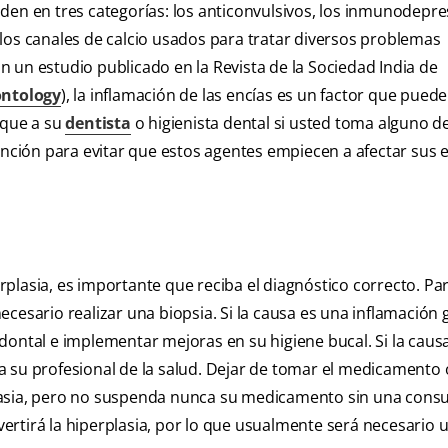
den en tres categorías: los anticonvulsivos, los inmunodepr
los canales de calcio usados para tratar diversos problemas
 un estudio publicado en la Revista de la Sociedad India de
ontology
), la inflamación de las encías es un factor que puede
ique a su
dentista
o higienista dental si usted toma alguno d
ención para evitar que estos agentes empiecen a afectar sus e
plasia, es importante que reciba el diagnóstico correcto. Pa
esario realizar una biopsia. Si la causa es una inflamación g
dontal e implementar mejoras en su higiene bucal. Si la caus
a su profesional de la salud. Dejar de tomar el medicamento 
lasia, pero no suspenda nunca su medicamento sin una consu
rtirá la hiperplasia, por lo que usualmente será necesario 