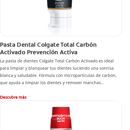
Pasta Dental Colgate Total Carbón
Activado Prevención Activa
La pasta de dientes Colgate Total Carbón Activado es ideal
para limpiar y blanquear tus dientes luciendo una sonrisa
blanca y saludable. Fórmula con micropartículas de carbón,
que ayuda a limpiar los dientes y remover manchas
superficiales.
¿Qué hace el carbón activado en una pasta dental y por qué
Descubre más
se usa para ayudar a remover manchas superficiales?
También encontrarás cómo incluirla en tu rutina, en casa o de
viaje, con tips de cepillado para una sonrisa sana.