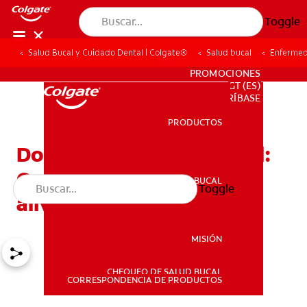
Toggle
Salud Bucal y Cuidado Dental | Colgate®
Salud bucal
Enfermed
PARA PROFESIONALES
PROMOCIONES
GT (ES)
SUSCRÍBASE
PRODUCTOS
PRODUCTOS
Dolor por injerto gingival:
Qué esperar y cómo
SALUD BUCAL
Toggle
SALUD BUCAL
aliviarlo
MISIÓN
CHEQUEO DE SALUD BUCAL
MISIÓN
CORRESPONDENCIA DE PRODUCTOS