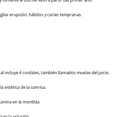
 fomente el uso de vaso a partir del primer año.
ilar erupción, hábitos y caries tempranas.
tal incluye 4 cordales, también llamados muelas del juicio.
la estética de la sonrisa.
canina en la mordida.
izan la oclusión.