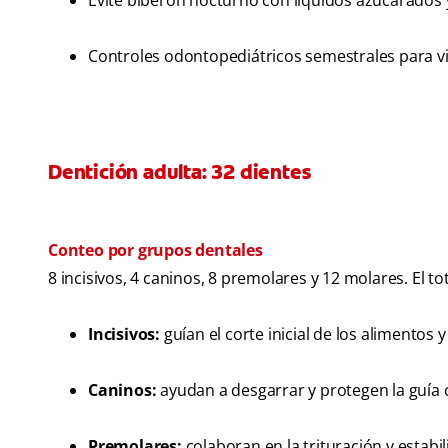
Evite biberón nocturno con líquidos azucarados y
Controles odontopediátricos semestrales para vig
Dentición adulta: 32 dientes
Conteo por grupos dentales
8 incisivos, 4 caninos, 8 premolares y 12 molares. El to
Incisivos:
guían el corte inicial de los alimentos y 
Caninos:
ayudan a desgarrar y protegen la guía 
Premolares:
colaboran en la trituración y estabil