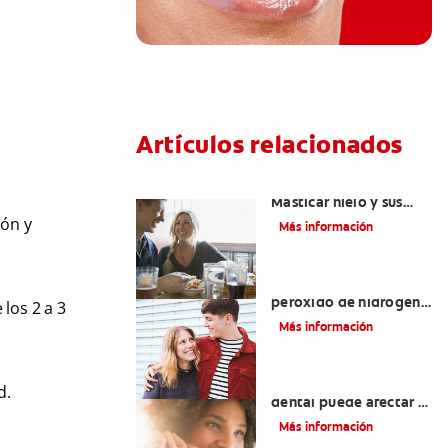
Artículos relacionados
Placeres culposos:
Masticar hielo y sus
dientes
ión y
Más información
Tratamientos con
peróxido de hidrógeno
los 2 a 3
para dientes y encías
Más información
¿El pH de la pasta
d.
dental puede afectar el
esmalte?
Más información