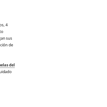
os, 4
to
gan sus
ación de
elas del
cuidado