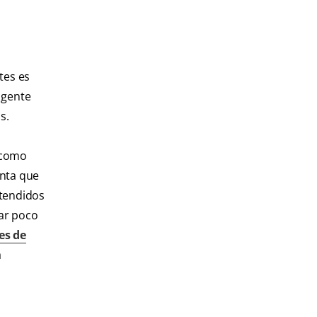
tes es
 gente
s.
n como
enta que
atendidos
ar poco
es de
a