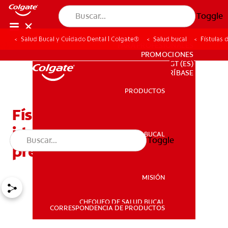
Toggle
Salud Bucal y Cuidado Dental | Colgate®
Salud bucal
Fístulas 
PARA PROFESIONALES
PROMOCIONES
GT (ES)
SUSCRÍBASE
PRODUCTOS
PRODUCTOS
Fístulas dentales: Cómo
identificarlas, tratarlas y
SALUD BUCAL
Toggle
SALUD BUCAL
prevenirlas
MISIÓN
CHEQUEO DE SALUD BUCAL
MISIÓN
CORRESPONDENCIA DE PRODUCTOS