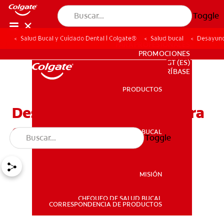
Toggle
Salud Bucal y Cuidado Dental | Colgate®
Salud bucal
Desayuno
PARA PROFESIONALES
PROMOCIONES
GT (ES)
SUSCRÍBASE
PRODUCTOS
PRODUCTOS
Desayunos saludables para
empezar el día
SALUD BUCAL
Toggle
SALUD BUCAL
MISIÓN
CHEQUEO DE SALUD BUCAL
MISIÓN
CORRESPONDENCIA DE PRODUCTOS