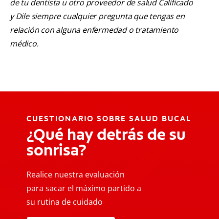
de tu dentista u otro proveedor de salud Calificado
y Dile siempre cualquier pregunta que tengas en
relación con alguna enfermedad o tratamiento
médico.
CUESTIONARIO SOBRE SALUD BUCAL
¿Qué hay detrás de su
sonrisa?
Realice nuestra evaluación
para sacar el máximo partido a
su rutina de cuidado