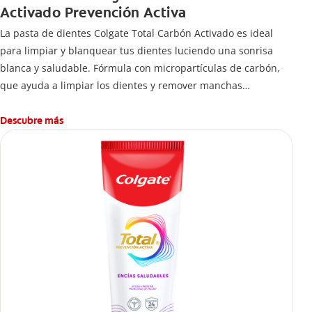
Activado Prevención Activa
La pasta de dientes Colgate Total Carbón Activado es ideal
para limpiar y blanquear tus dientes luciendo una sonrisa
blanca y saludable. Fórmula con micropartículas de carbón,
que ayuda a limpiar los dientes y remover manchas
superficiales.
¿Qué hace el carbón activado en una pasta dental y por qué
Descubre más
se usa para ayudar a remover manchas superficiales?
También encontrarás cómo incluirla en tu rutina, en casa o de
viaje, con tips de cepillado para una sonrisa sana.