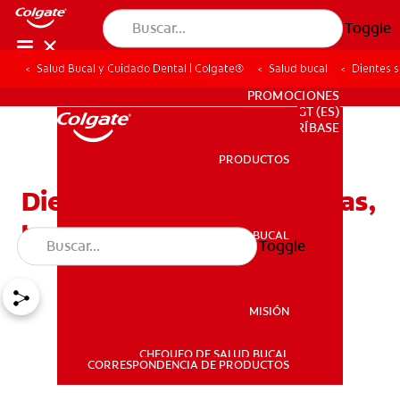
Toggle
Salud Bucal y Cuidado Dental | Colgate®
Salud bucal
Dientes s
PARA PROFESIONALES
PROMOCIONES
GT (ES)
SUSCRÍBASE
PRODUCTOS
PRODUCTOS
Dientes sin esmalte: Causas,
tratamiento y cuidado
SALUD BUCAL
Toggle
SALUD BUCAL
MISIÓN
CHEQUEO DE SALUD BUCAL
MISIÓN
CORRESPONDENCIA DE PRODUCTOS