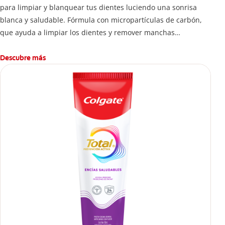
para limpiar y blanquear tus dientes luciendo una sonrisa
blanca y saludable. Fórmula con micropartículas de carbón,
que ayuda a limpiar los dientes y remover manchas
superficiales.
¿Qué hace el carbón activado en una pasta dental y por qué
Descubre más
se usa para ayudar a remover manchas superficiales?
También encontrarás cómo incluirla en tu rutina, en casa o de
viaje, con tips de cepillado para una sonrisa sana.