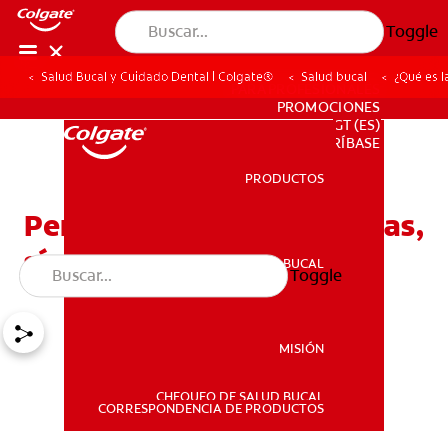
Toggle
Salud Bucal y Cuidado Dental | Colgate®
Salud bucal
¿Qué es l
PARA PROFESIONALES
PROMOCIONES
GT (ES)
SUSCRÍBASE
PRODUCTOS
PRODUCTOS
Periodontitis apical: Causas,
síntomas y tratamientos
SALUD BUCAL
Toggle
SALUD BUCAL
MISIÓN
CHEQUEO DE SALUD BUCAL
MISIÓN
CORRESPONDENCIA DE PRODUCTOS