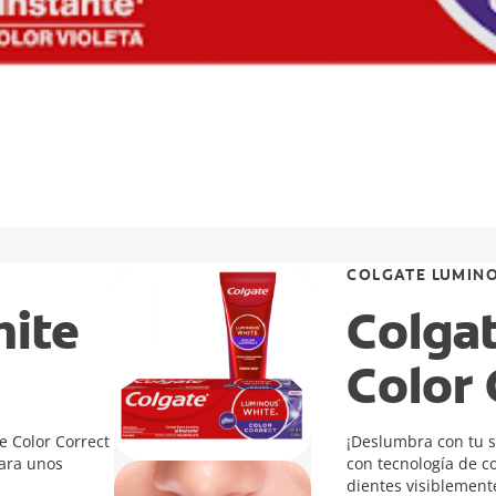
COLGATE LUMIN
hite
Colga
Color 
e Color Correct
¡Deslumbra con tu s
para unos
con tecnología de co
dientes visiblement