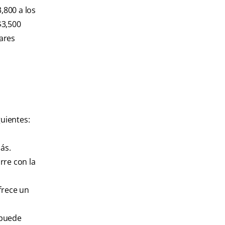
,800 a los
$3,500
lares
guientes:
ás.
rre con la
frece un
 puede