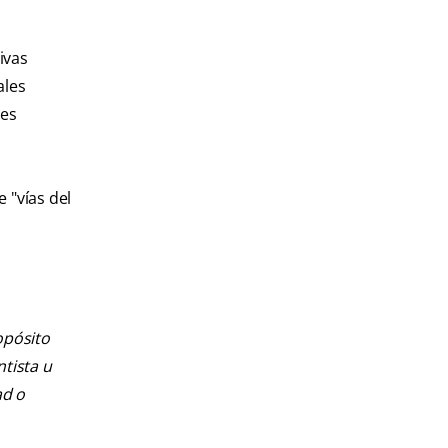
ivas
ales
ues
 "vías del
opósito
ntista u
ad o