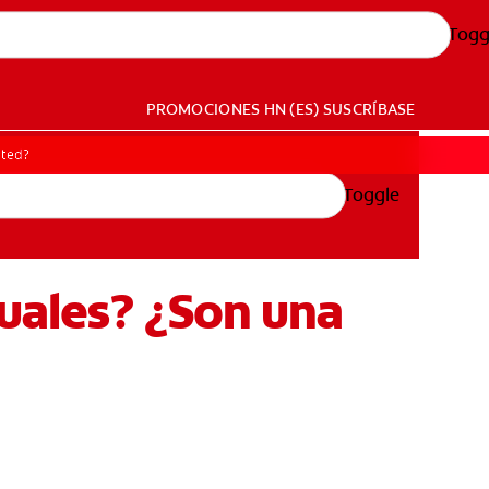
Togg
PROMOCIONES
HN (ES)
SUSCRÍBASE
sted?
Toggle
guales? ¿Son una