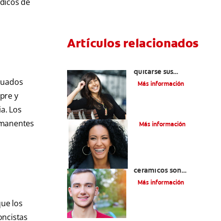
ódicos de
Artículos relacionados
Cuatro motivos para
quitarse sus
retenedores fijos
ecuados
Más información
pre y
a. Los
¿Qué es la cera dental?
ermanentes
Más información
¿Los brackets
cerámicos son
adecuados para usted?
Más información
que los
oncistas