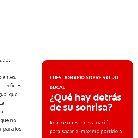
mados
dientes.
CUESTIONARIO SOBRE SALUD
uperficies
BUCAL
gual que
¿Qué hay detrás
La
de su sonrisa?
ia
s que no
Realice nuestra evaluación
r para los
para sacar el máximo partido a