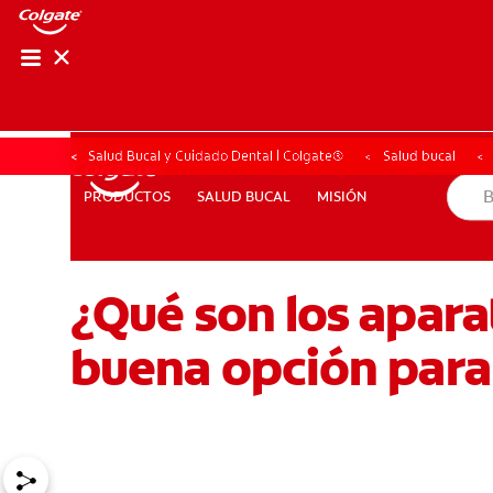
CHEQUEO DE SAL
CHEQUEO DE 
Salud Bucal y Cuidado Dental | Colgate®
Salud bucal
SALUD BUCAL
MISIÓN
PRODUCTOS
PRODUCTOS
SALUD BUCAL
MISIÓN
¿Qué son los apara
PROMOCIONES
HN (ES)
SUSCRÍBASE
buena opción para