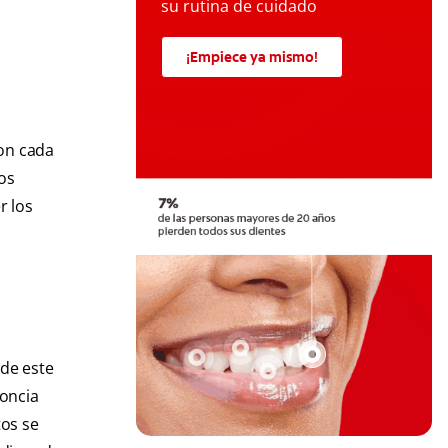
su rutina de cuidado
¡Empiece ya mismo!
con cada
os
r los
 de este
doncia
tos se