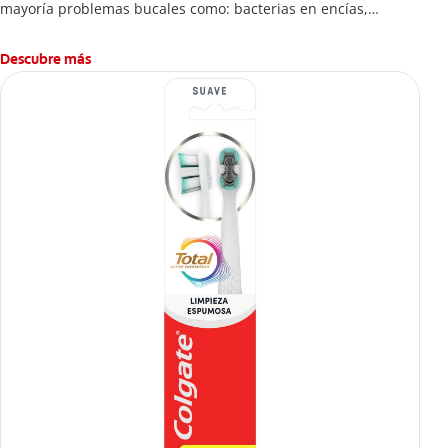
mayoría problemas bucales como: bacterias en encías,
erosión de esmalte, placa dental, sarro dental, mal aliento y
caries.
Descubre más