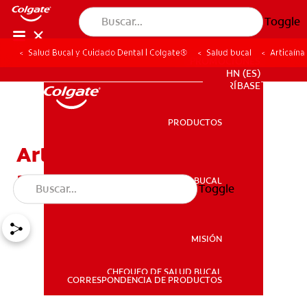
Toggle
Salud Bucal y Cuidado Dental | Colgate®
Salud bucal
Articaína
PROMOCIONES
HN (ES)
SUSCRÍBASE
PRODUCTOS
PRODUCTOS
Articaína dental: Un
anestésico local
SALUD BUCAL
Toggle
SALUD BUCAL
MISIÓN
CHEQUEO DE SALUD BUCAL
MISIÓN
CORRESPONDENCIA DE PRODUCTOS