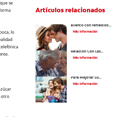
 que se
Artículos relacionados
 forma
¿Cómo quitar el mal
aliento con remedios
caseros?
boca, lo
Más información
ealidad
telefónica
El Mal Aliento Y Su
Relación Con Las
ente.
Enfermedades Orales Y
Más información
Sistémicas
Cepille Sus Dientes
Para Mejorar Su
Confianza
Más información
azúcar
 otro