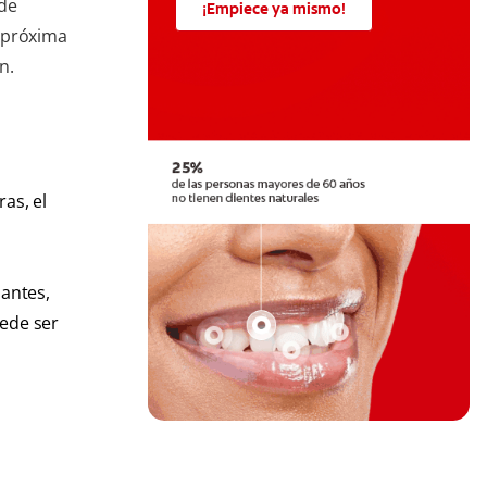
 de
¡Empiece ya mismo!
 próxima
n.
ras, el
santes,
ede ser