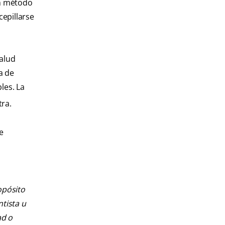
en método
cepillarse
salud
a de
les. La
tra.
e
opósito
ntista u
ad o