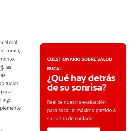
a el mal
ted comió;
omento.
CUESTIONARIO SOBRE SALUD
H)
, las
BUCAL
mas
¿Qué hay detrás
abituales
de su sonrisa?
 para
o algo
Realice nuestra evaluación
mplemente
para sacar el máximo partido a
su rutina de cuidado