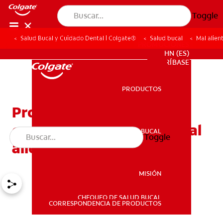
Toggle
Salud Bucal y Cuidado Dental | Colgate®
Salud bucal
Mal alien
PROMOCIONES
HN (ES)
SUSCRÍBASE
PRODUCTOS
PRODUCTOS
Problemas relacionados
con los tonsilolitos y el mal
SALUD BUCAL
Toggle
SALUD BUCAL
aliento
MISIÓN
CHEQUEO DE SALUD BUCAL
MISIÓN
CORRESPONDENCIA DE PRODUCTOS