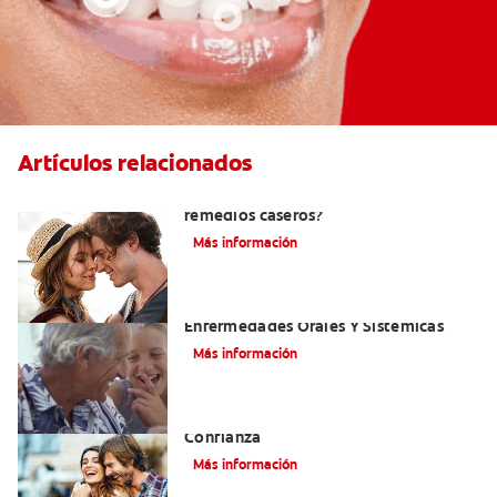
Artículos relacionados
¿Cómo quitar el mal aliento con
remedios caseros?
Más información
El Mal Aliento Y Su Relación Con Las
Enfermedades Orales Y Sistémicas
Más información
Cepille Sus Dientes Para Mejorar Su
Confianza
Más información