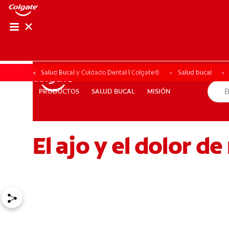
CHEQUEO DE SAL
CHEQUEO DE 
Salud Bucal y Cuidado Dental | Colgate®
Salud bucal
SALUD BUCAL
MISIÓN
PRODUCTOS
PRODUCTOS
SALUD BUCAL
MISIÓN
El ajo y el dolor d
PROMOCIONES
HN (ES)
SUSCRÍBASE