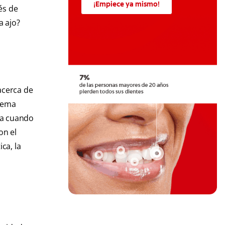
¡Empiece ya mismo!
és de
a ajo?
acerca de
blema
na cuando
on el
ca, la