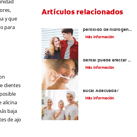
munidad
ores,
Artículos relacionados
ma y que
Tratamientos con
do para
peróxido de hidrógeno
para dientes y encías
Más información
¿El pH de la pasta
dental puede afectar el
esmalte?
Más información
son
de dientes
¿Qué Es Una Higiene
Bucal Adecuada?
mposible
Más información
 alicina
más baja
tes de ajo