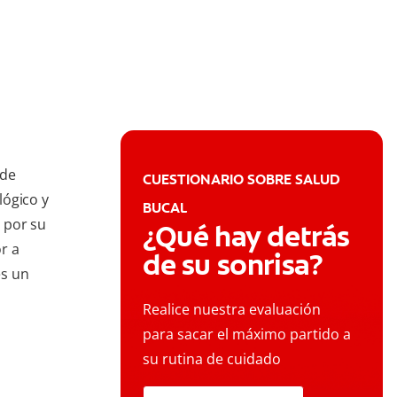
ede
CUESTIONARIO SOBRE SALUD
lógico y
BUCAL
 por su
¿Qué hay detrás
or a
de su sonrisa?
es un
Realice nuestra evaluación
para sacar el máximo partido a
su rutina de cuidado