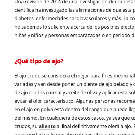
Una revisión de 2014 de una investigación clínica deta
científica ha investigado las afirmaciones de que esta
diabetes, enfermedades cardiovasculares y más. La conc
no sabemos lo suficiente acerca de los posibles efecto
niñas y niños y personas embarazadas o en periodo de
¿Qué tipo de ajo?
El ajo crudo se considera el mejor para fines medicin
variadas y van desde poner un diente de ajo pelado y 
de ajo crudos con sal y aceite de oliva y aplicar ésta
evitar el olor característico. Algunas personas recomi
en el ajo en polvo está dentro del rango que puede lle
del mismo. En cualquiera de estos casos, ya sea que us
crudos, su
aliento
al final definitivamente olerá a ajo
oportunidad en lo que abre el consultorio de su dentis