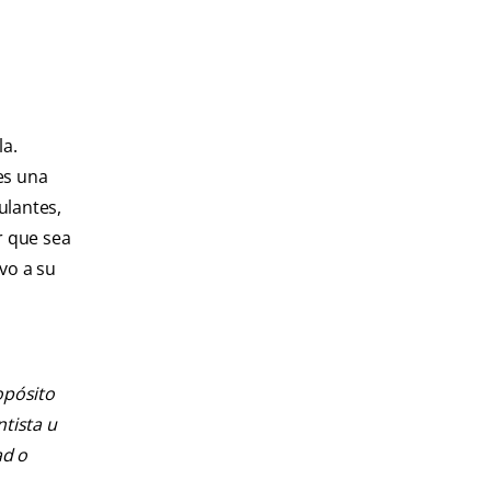
a.
es una
ulantes,
r que sea
vo a su
opósito
ntista u
ad o