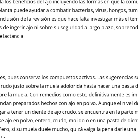
lla los beneficios del ajo incluyendo las formas en que la co
 planta puede ayudar a combatir bacterias, virus, hongos, tum
lusión de la revisión es que hace falta investigar más el te
s de ingerir ajo ni sobre su seguridad a largo plazo, sobre to
 lactancia.
ales, pues conserva los compuestos activos. Las sugerencias 
crudo justo sobre la muela adolorida hasta hacer una pasta 
 sobre la muela. Con remedios como este, definitivamente es i
endan preparados hechos con ajo en polvo. Aunque el nivel de
gar a tener un diente de ajo crudo, se encuentra en la parte 
e ajo en polvo, entero, crudo, molido o en una pasta de dien
. Pero, si su muela duele mucho, quizá valga la pena darle una
ta.