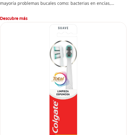
mayoría problemas bucales como: bacterias en encías,
erosión de esmalte, placa dental, sarro dental, mal aliento y
caries.
Descubre más