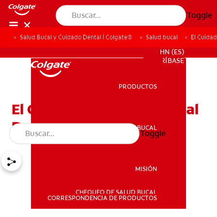
Toggle
Salud Bucal y Cuidado Dental | Colgate®
Salud bucal
El Cuidad
PROMOCIONES
HN (ES)
SUSCRÍBASE
PRODUCTOS
PRODUCTOS
El Cuidado Y La Salud Bucal
Durante El Embarazo
SALUD BUCAL
Toggle
SALUD BUCAL
MISIÓN
CHEQUEO DE SALUD BUCAL
MISIÓN
CORRESPONDENCIA DE PRODUCTOS