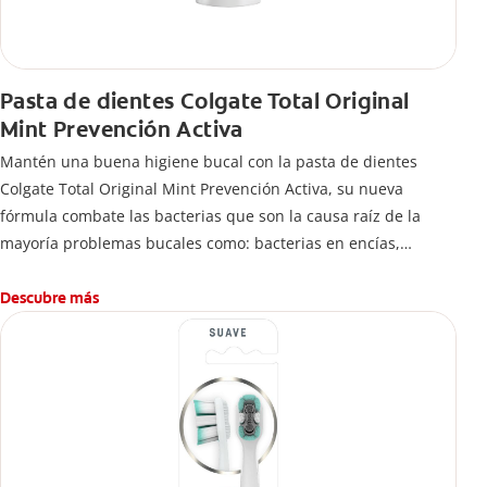
Pasta de dientes Colgate Total Original
Mint Prevención Activa
Mantén una buena higiene bucal con la pasta de dientes
Colgate Total Original Mint Prevención Activa, su nueva
fórmula combate las bacterias que son la causa raíz de la
mayoría problemas bucales como: bacterias en encías,
erosión de esmalte, placa dental, sarro dental, mal aliento y
caries.
Descubre más