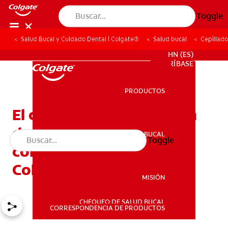
Toggle
Salud Bucal y Cuidado Dental | Colgate®
Salud bucal
Cepillado
PROMOCIONES
HN (ES)
SUSCRÍBASE
PRODUCTOS
PRODUCTOS
El cuidado y la protección
de su sonrisa comienzan
SALUD BUCAL
Toggle
SALUD BUCAL
con un cepillo de dientes
Colgate
MISIÓN
CHEQUEO DE SALUD BUCAL
MISIÓN
CORRESPONDENCIA DE PRODUCTOS