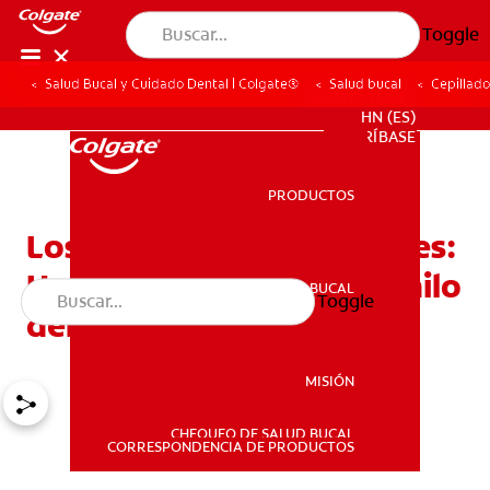
Toggle
Salud Bucal y Cuidado Dental | Colgate®
Salud bucal
Cepillado
PROMOCIONES
HN (ES)
SUSCRÍBASE
PRODUCTOS
PRODUCTOS
Los enhebradores dentales:
Haga más fácil el uso de hilo
SALUD BUCAL
Toggle
SALUD BUCAL
dental
MISIÓN
CHEQUEO DE SALUD BUCAL
MISIÓN
CORRESPONDENCIA DE PRODUCTOS