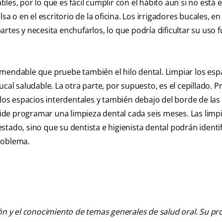
es, por lo que es fácil cumplir con el hábito aun si no está e
sa o en el escritorio de la oficina. Los irrigadores bucales, e
rtes y necesita enchufarlos, lo que podría dificultar su uso 
mendable que pruebe también el hilo dental. Limpiar los esp
cal saludable. La otra parte, por supuesto, es el cepillado. 
 los espacios interdentales y también debajo del borde de las 
lvide programar una limpieza dental cada seis meses. Las limp
tado, sino que su dentista e higienista dental podrán identif
roblema.
ión y el conocimiento de temas generales de salud oral. Su pr