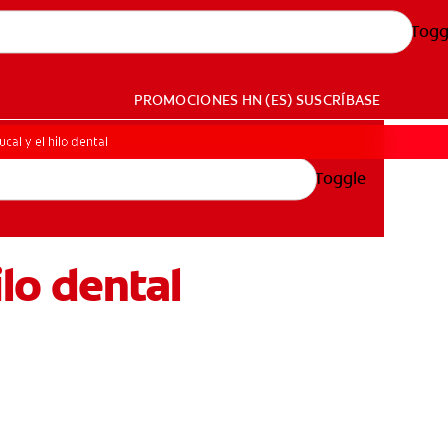
Togg
PROMOCIONES
HN (ES)
SUSCRÍBASE
ucal y el hilo dental
Toggle
ilo dental