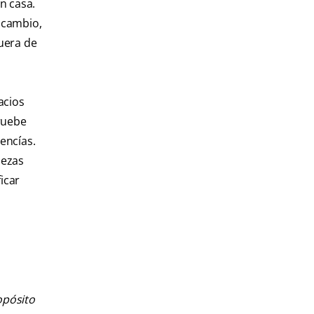
n casa.
n cambio,
fuera de
acios
Pruebe
encías.
iezas
icar
opósito