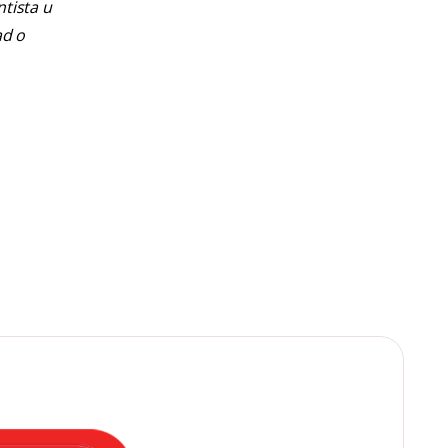
ntista u
ad o