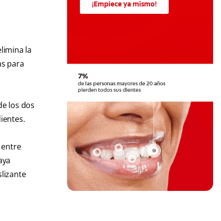
¡Empiece ya mismo!
elimina la
as para
de los dos
ientes.
 entre
aya
lizante