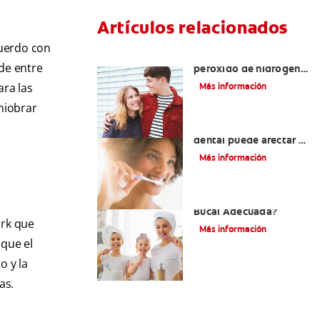
Artículos relacionados
cuerdo con
Tratamientos con
 de entre
peróxido de hidrógeno
para dientes y encías
ara las
Más información
niobrar
¿El pH de la pasta
dental puede afectar el
esmalte?
Más información
¿Qué Es Una Higiene
Bucal Adecuada?
ork que
Más información
que el
o y la
as.