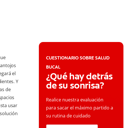
que
CUESTIONARIO SOBRE SALUD
 antojos
BUCAL
egará el
¿Qué hay detrás
ientes. Y
de su sonrisa?
las de
spacios
Realice nuestra evaluación
usta usar
para sacar el máximo partido a
 solución
su rutina de cuidado