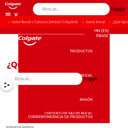
Toggle
Salud Bucal y Cuidado Dental | Colgate®
Salud bucal
¿Qué tipo
PROMOCIONES
HN (ES)
SUSCRÍBASE
PRODUCTOS
PRODUCTOS
¿Qué tipos de caries hay?
SALUD BUCAL
Toggle
SALUD BUCAL
MISIÓN
CHEQUEO DE SALUD BUCAL
MISIÓN
CORRESPONDENCIA DE PRODUCTOS
minutos leídos