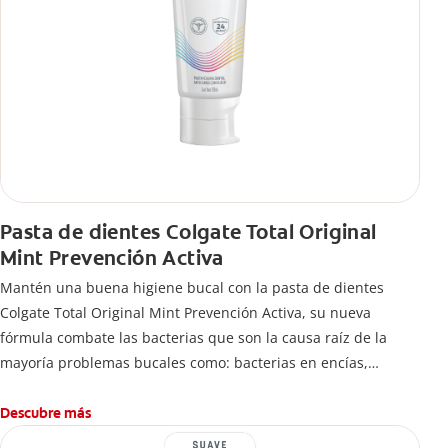
Pasta de dientes Colgate Total Original
Mint Prevención Activa
Mantén una buena higiene bucal con la pasta de dientes
Colgate Total Original Mint Prevención Activa, su nueva
fórmula combate las bacterias que son la causa raíz de la
mayoría problemas bucales como: bacterias en encías,
erosión de esmalte, placa dental, sarro dental, mal aliento y
caries.
Descubre más