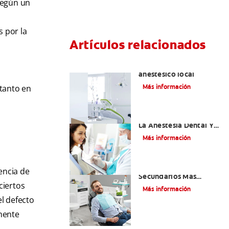
según un
s por la
Artículos relacionados
Articaína dental: Un
anestésico local
Más información
 tanto en
Efectos Colaterales De
La Anestesia Dental Y
Causas De Tratamiento
Más información
¿Cuáles Son Los Efectos
encia de
Secundarios Más
ciertos
Comunes De La
Más información
Novocaína?
el defecto
lmente