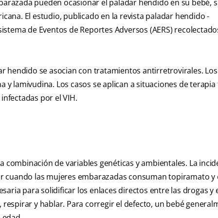
arazada pueden ocasionar el paladar hendido en su bebé, 
icana. El estudio, publicado en la revista paladar hendido -
l sistema de Eventos de Reportes Adversos (AERS) recolectado
dar hendido se asocian con tratamientos antirretrovirales. Los
a y lamivudina. Los casos se aplican a situaciones de terapia
nfectadas por el VIH.
ja combinación de variables genéticas y ambientales. La incid
ar cuando las mujeres embarazadas consuman topiramato y 
ria para solidificar los enlaces directos entre las drogas y 
, respirar y hablar. Para corregir el defecto, un bebé genera
e edad.