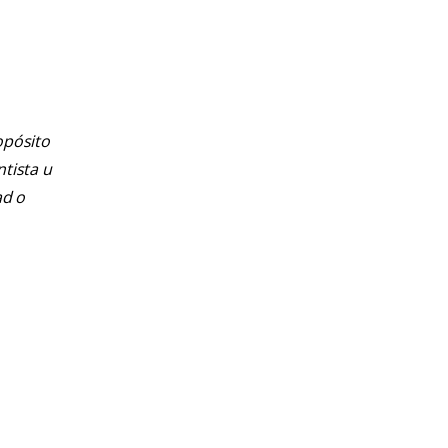
opósito
ntista u
ad o