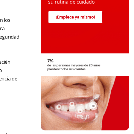
su rutina de cuidado
¡Empiece ya mismo!
n los
ara
seguridad
ecién
o
encia de