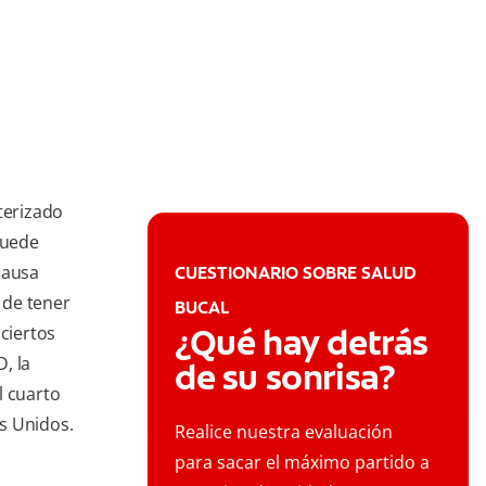
terizado
puede
causa
CUESTIONARIO SOBRE SALUD
 de tener
BUCAL
¿Qué hay detrás
 ciertos
, la
de su sonrisa?
l cuarto
s Unidos.
Realice nuestra evaluación
para sacar el máximo partido a