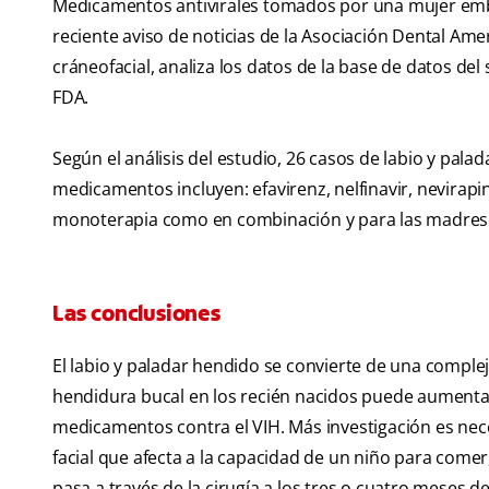
Medicamentos antivirales tomados por una mujer emb
reciente aviso de noticias de la Asociación Dental Amer
cráneofacial, analiza los datos de la base de datos de
FDA.
Según el análisis del estudio, 26 casos de labio y pala
medicamentos incluyen: efavirenz, nelfinavir, nevirapin
monoterapia como en combinación y para las madres i
Las conclusiones
El labio y paladar hendido se convierte de una comple
hendidura bucal en los recién nacidos puede aument
medicamentos contra el VIH. Más investigación es necesa
facial que afecta a la capacidad de un niño para comer
pasa a través de la cirugía a los tres o cuatro meses d