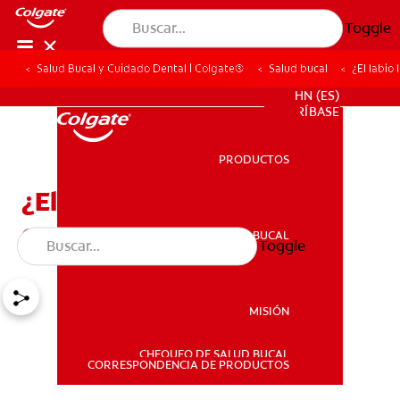
Toggle
Salud Bucal y Cuidado Dental | Colgate®
Salud bucal
¿El labio
PROMOCIONES
HN (ES)
SUSCRÍBASE
PRODUCTOS
PRODUCTOS
¿El labio leporino es
genético?
SALUD BUCAL
Toggle
SALUD BUCAL
MISIÓN
CHEQUEO DE SALUD BUCAL
MISIÓN
CORRESPONDENCIA DE PRODUCTOS