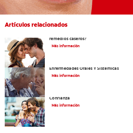
Artículos relacionados
¿Cómo quitar el mal aliento con
remedios caseros?
Más información
El Mal Aliento Y Su Relación Con Las
Enfermedades Orales Y Sistémicas
Más información
Cepille Sus Dientes Para Mejorar Su
Confianza
Más información