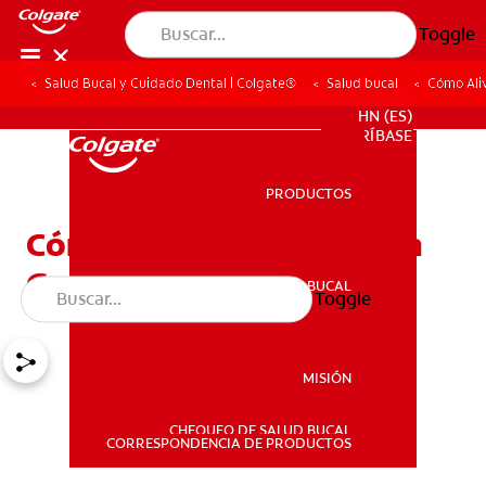
Toggle
Salud Bucal y Cuidado Dental | Colgate®
Salud bucal
Cómo Aliv
PROMOCIONES
HN (ES)
SUSCRÍBASE
PRODUCTOS
PRODUCTOS
Cómo Aliviar La Boca y La
Garganta Seca
SALUD BUCAL
Toggle
SALUD BUCAL
MISIÓN
CHEQUEO DE SALUD BUCAL
MISIÓN
CORRESPONDENCIA DE PRODUCTOS