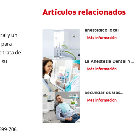
Artículos relacionados
Articaína dental: Un
anestésico local
ral y un
Más información
o para
e trata de
Efectos Colaterales De
n su
La Anestesia Dental Y
Causas De Tratamiento
Más información
¿Cuáles Son Los Efectos
Secundarios Más
Comunes De La
Más información
Novocaína?
699-706.