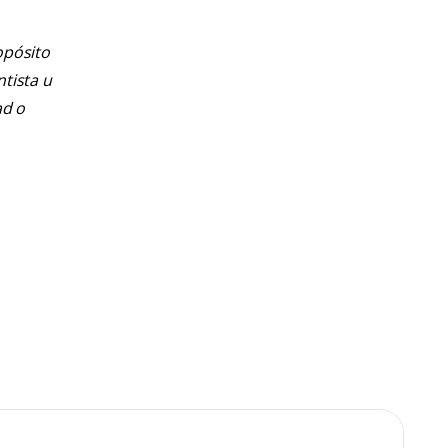
opósito
ntista u
ad o