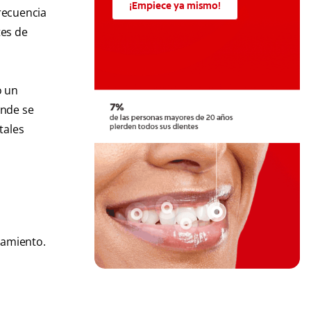
¡Empiece ya mismo!
recuencia
tes de
o un
onde se
tales
tamiento.