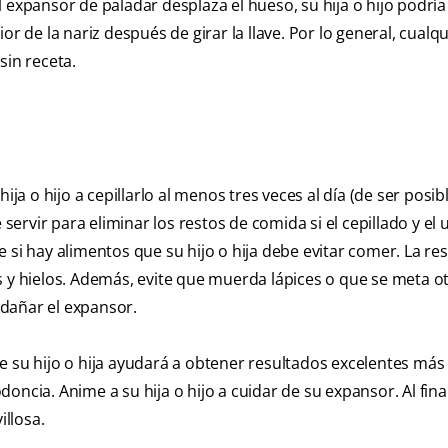
 expansor de paladar desplaza el hueso, su hija o hijo podría
r de la nariz después de girar la llave. Por lo general, cualq
sin receta.
ja o hijo a cepillarlo al menos tres veces al día (de ser posibl
rvir para eliminar los restos de comida si el cepillado y el 
e si hay alimentos que su hijo o hija debe evitar comer. La re
s y hielos. Además, evite que muerda lápices o que se meta o
dañar el expansor.
e su hijo o hija ayudará a obtener resultados excelentes más
ncia. Anime a su hija o hijo a cuidar de su expansor. Al fina
illosa.