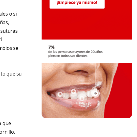
¡Empiece ya mismo!
les o si
ñas,
 suturas
ad
mbios se
nto que su
n que
rnillo,