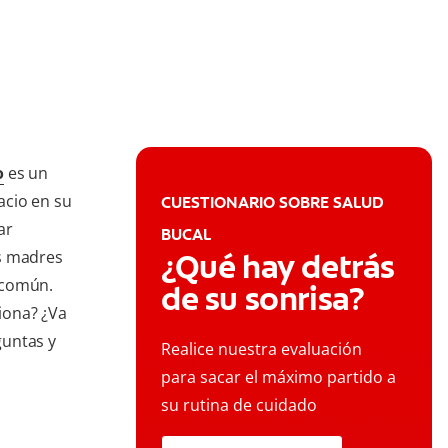
s
o
es un
acio en su
CUESTIONARIO SOBRE SALUD
ar
BUCAL
us madres
¿Qué hay detrás
 común.
de su sonrisa?
iona? ¿Va
guntas y
Realice nuestra evaluación
para sacar el máximo partido a
su rutina de cuidado