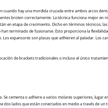
an cuando hay una mordida cruzada entre ambos arcos denta
nentes broten correctamente. La técnica funciona mejor en ni
tán en etapa de crecimiento. Dicho en términos técnicos, las
han terminado de fusionarse. Esto proporciona la flexibilid
o. Los expansores son placas que adhieren al paladar. Los ca
ocación de brackets tradicionales o incluso el único tratamie
ja. Se cementa o adhiere a varios molares superiores, lugar e
e dos lados que están conectados en medio a través de un to