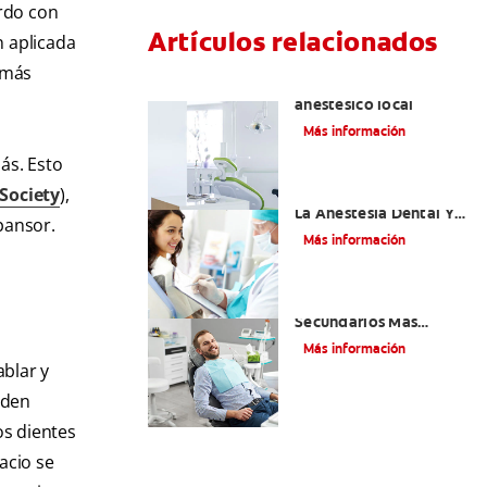
erdo con
Artículos relacionados
n aplicada
 más
Articaína dental: Un
anestésico local
Más información
ás. Esto
Society
),
Efectos Colaterales De
La Anestesia Dental Y
xpansor.
Causas De Tratamiento
Más información
¿Cuáles Son Los Efectos
Secundarios Más
Comunes De La
Más información
Novocaína?
ablar y
eden
os dientes
acio se