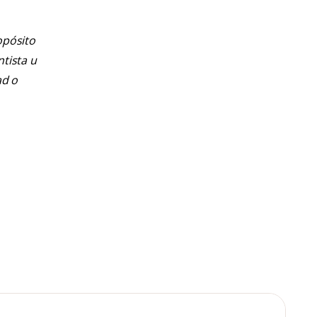
opósito
ntista u
ad o