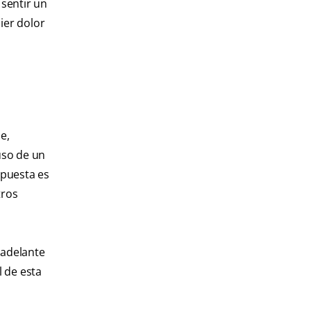
 sentir un
uier dolor
e,
uso de un
spuesta es
tros
 adelante
l de esta