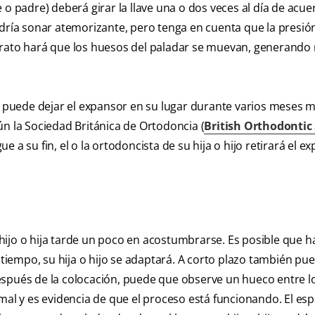
 o padre) deberá girar la llave una o dos veces al día de acu
ría sonar atemorizante, pero tenga en cuenta que la presió
parato hará que los huesos del paladar se muevan, generando
ta puede dejar el expansor en su lugar durante varios meses m
ún la Sociedad Británica de Ortodoncia (
British Orthodontic 
a su fin, el o la ortodoncista de su hija o hijo retirará el e
ijo o hija tarde un poco en acostumbrarse. Es posible que h
l tiempo, su hija o hijo se adaptará. A corto plazo también pu
espués de la colocación, puede que observe un hueco entre l
mal y es evidencia de que el proceso está funcionando. El esp