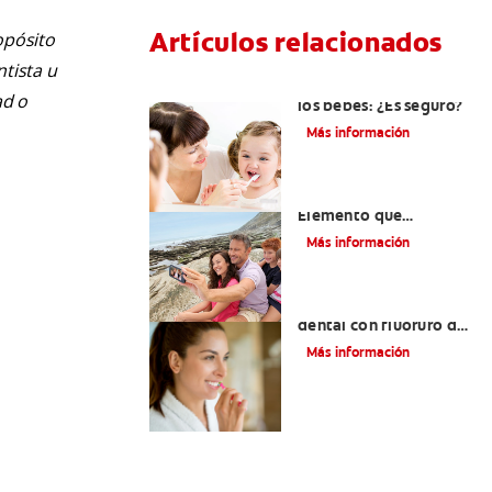
Artículos relacionados
opósito
ntista u
Consumo de flúor para
ad o
los bebés: ¿Es seguro?
Más información
Los usos del flúor:
Elemento que
fortalece los dientes
Más información
¿Qué es la crema
dental con fluoruro de
estaño?
Más información