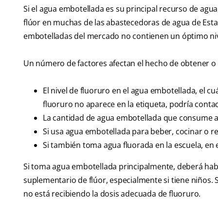
Si el agua embotellada es su principal recurso de agu
flúor en muchas de las abastecedoras de agua de Estad
embotelladas del mercado no contienen un óptimo nivel 
Un número de factores afectan el hecho de obtener o n
El nivel de fluoruro en el agua embotellada, el c
fluoruro no aparece en la etiqueta, podría cont
La cantidad de agua embotellada que consume al
Si usa agua embotellada para beber, cocinar o re
Si también toma agua fluorada en la escuela, en e
Si toma agua embotellada principalmente, deberá habl
suplementario de flúor, especialmente si tiene niños. 
no está recibiendo la dosis adecuada de fluoruro.