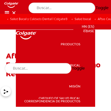
Toggle
Salud Bucal y Cuidado Dental | Colgate®
Salud bucal
Aftas Ca
PROMOCIONES
HN (ES)
SUSCRÍBASE
PRODUCTOS
PRODUCTOS
Aftas Causadas Por
Enfermedad Celíaca: Cómo
SALUD BUCAL
Toggle
SALUD BUCAL
Reconocerlas Y Tratarlas
MISIÓN
CHEQUEO DE SALUD BUCAL
MISIÓN
CORRESPONDENCIA DE PRODUCTOS