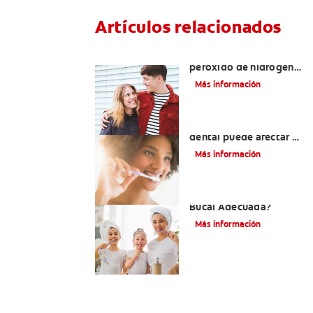
Artículos relacionados
Tratamientos con
peróxido de hidrógeno
para dientes y encías
Más información
¿El pH de la pasta
dental puede afectar el
esmalte?
Más información
¿Qué Es Una Higiene
Bucal Adecuada?
Más información