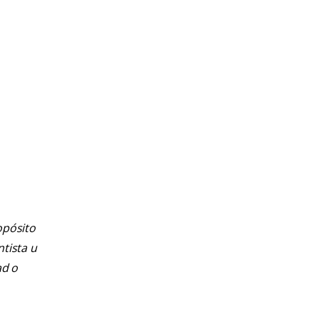
opósito
ntista u
ad o