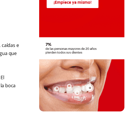
¡Empiece ya mismo!
, caídas e
engua que
El
 la boca