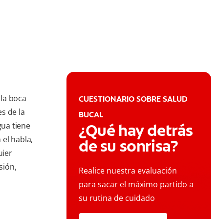
la boca
CUESTIONARIO SOBRE SALUD
s de la
BUCAL
gua tiene
¿Qué hay detrás
el habla,
de su sonrisa?
uier
sión,
Realice nuestra evaluación
para sacar el máximo partido a
su rutina de cuidado