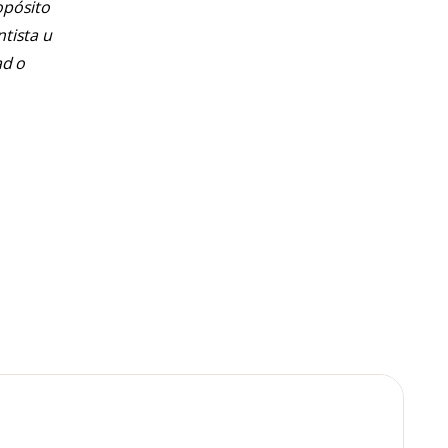
opósito
ntista u
ad o