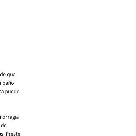
 de que
un paño
oca puede
emorragia
 de
as. Preste