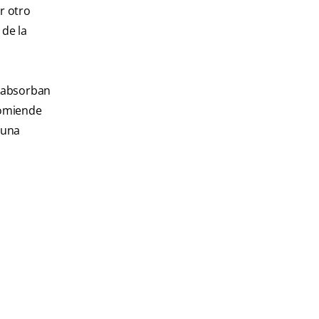
r otro
 de la
e absorban
comiende
 una