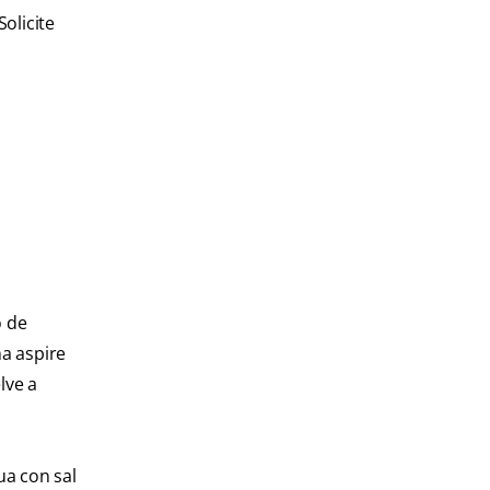
olicite
o de
a aspire
lve a
ua con sal