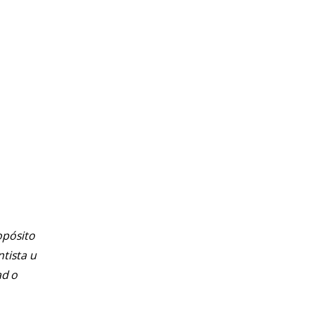
opósito
ntista u
ad o