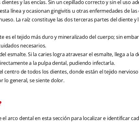
s dientes y las encías. Sin un cepillado correcto y sin el uso 
 esta línea y ocasionan gingivitis u otras enfermedades de las 
hueso. La raíz constituye las dos terceras partes del diente y 
lte es el tejido más duro y mineralizado del cuerpo; sin emba
 cuidados necesarios.
l esmalte. Si la caries logra atravesar el esmalte, llega a la d
rectamente a la pulpa dental, pudiendo infectarla.
l centro de todos los dientes, donde están el tejido nervioso 
r lo general, se siente dolor.
?
e el arco dental en esta sección para localizar e identificar ca