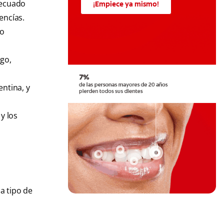
adecuado
¡Empiece ya mismo!
encías.
lo
rgo,
entina, y
y los
da tipo de