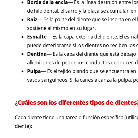
Borde de la encía
— Es la línea de unión entre lo
de hilo dental, el sarro y la placa se acumulan en
Raíz
— Es la parte del diente que se inserta en el 
sostiene al mismo en su lugar.
Esmalte
— Es la capa externa del diente. El esma
puede deteriorarse si los dientes no reciben los
Dentina
— Es la capa del diente que está debajo de
allí millones de pequeños conductos conducen di
Pulpa
— Es el tejido blando que se encuentra en e
vasos sanguíneos. Si la caries alcanza la pulpa, po
¿Cuáles son los diferentes tipos de dientes
Cada diente tiene una tarea o función específica (utilic
diente):