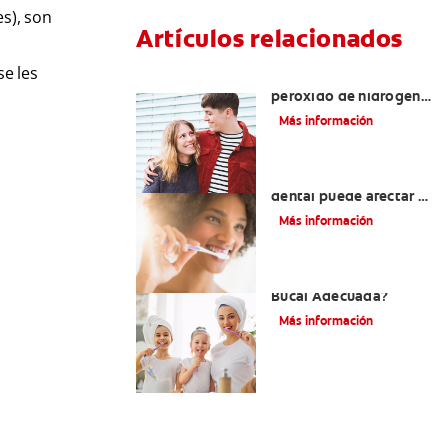
es), son
Artículos relacionados
se les
Tratamientos con
peróxido de hidrógeno
para dientes y encías
Más información
¿El pH de la pasta
dental puede afectar el
esmalte?
Más información
¿Qué Es Una Higiene
Bucal Adecuada?
Más información