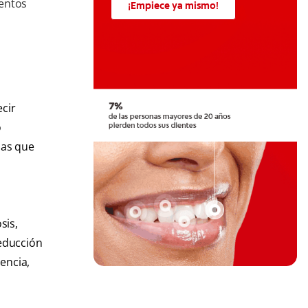
ientos
¡Empiece ya mismo!
ecir
o
nas que
sis,
reducción
encia,