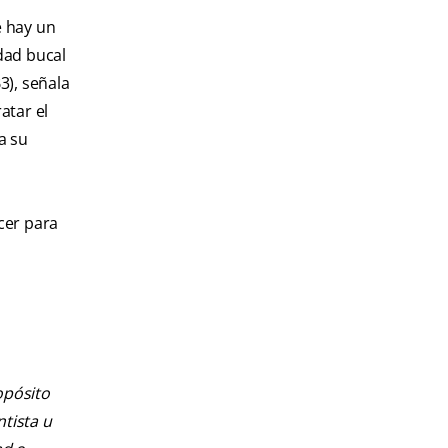
e hay un
dad bucal
3), señala
atar el
a su
cer para
opósito
ntista u