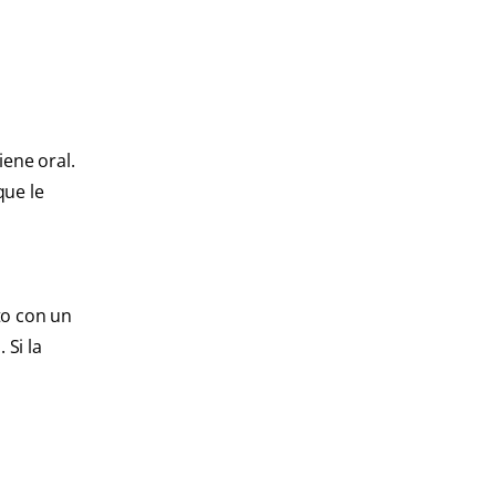
iene oral.
que le
to con un
 Si la