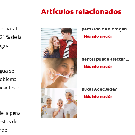
Artículos relacionados
Tratamientos con
ncia, al
peróxido de hidrógeno
para dientes y encías
21 % de la
Más información
ngua.
¿El pH de la pasta
dental puede afectar el
esmalte?
Más información
ngua se
problema
¿Qué Es Una Higiene
icantes o
Bucal Adecuada?
Más información
le la pena
restos de
y de