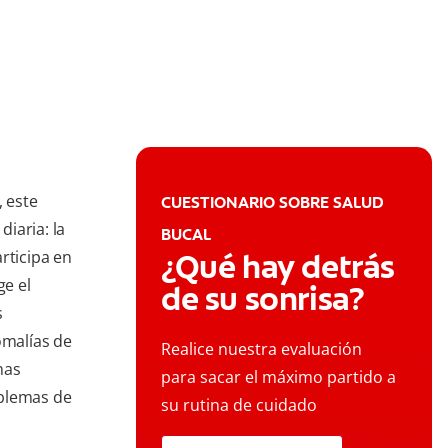
, este
CUESTIONARIO SOBRE SALUD
iaria: la
BUCAL
rticipa en
¿Qué hay detrás
ge el
de su sonrisa?
s
malías de
Realice nuestra evaluación
has
para sacar el máximo partido a
oblemas de
su rutina de cuidado