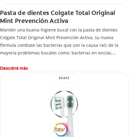
Pasta de dientes Colgate Total Original
Mint Prevención Activa
Mantén una buena higiene bucal con la pasta de dientes
Colgate Total Original Mint Prevención Activa, su nueva
fórmula combate las bacterias que son la causa raíz de la
mayoría problemas bucales como: bacterias en encías,
erosión de esmalte, placa dental, sarro dental, mal aliento y
caries.
Descubre más