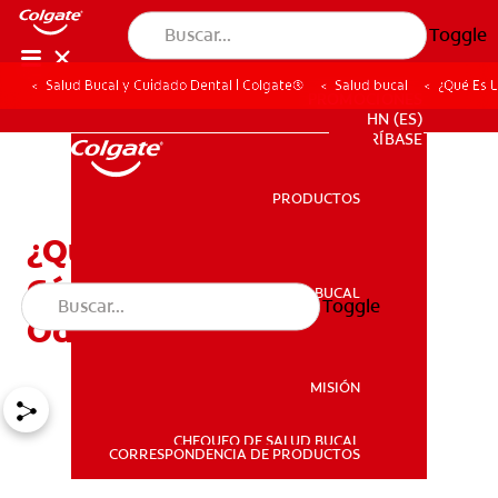
Toggle
Salud Bucal y Cuidado Dental | Colgate®
Salud bucal
¿Qué Es L
PROMOCIONES
HN (ES)
SUSCRÍBASE
PRODUCTOS
PRODUCTOS
¿Qué Es La Relación
Céntrica En La
SALUD BUCAL
Toggle
SALUD BUCAL
Odontología?
MISIÓN
CHEQUEO DE SALUD BUCAL
MISIÓN
CORRESPONDENCIA DE PRODUCTOS