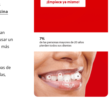
¡Empiece ya mismo!
s
cina
ran
usar un
n más
vas de
las,