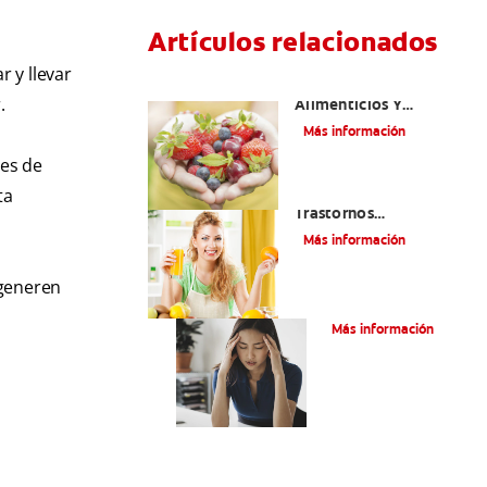
Artículos relacionados
 y llevar
Desórdenes
.
Alimenticios Y
Problemas De Salud
Más información
Bucal
res de
¿Cómo Afectan Los
ta
Trastornos
Alimenticios A Tu
Más información
Boca?
 generen
Bulimia
Más información