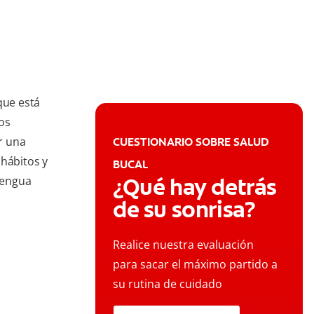
que está
os
r una
CUESTIONARIO SOBRE SALUD
 hábitos y
BUCAL
¿Qué hay detrás
lengua
de su sonrisa?
Realice nuestra evaluación
para sacar el máximo partido a
su rutina de cuidado