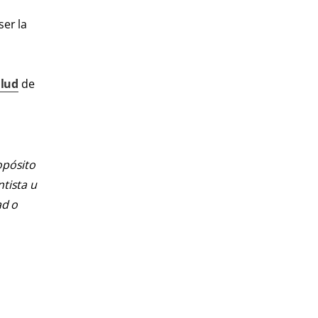
ser la
alud
de
opósito
ntista u
ad o