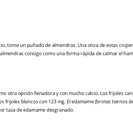
.
lcio, tome un puñado de almendras. Una onza de estas crujie
as almendras consigo como una forma rápida de calmar el ha
mo otra opción llenadora y con mucho calcio. Los frijoles cann
os frijoles blancos con 123 mg. El edamame (brotes tiernos de
 por taza de edamame desgranado.