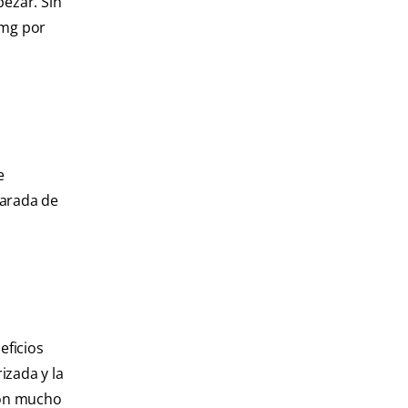
pezar. Sin
 mg por
e
harada de
eficios
izada y la
con mucho