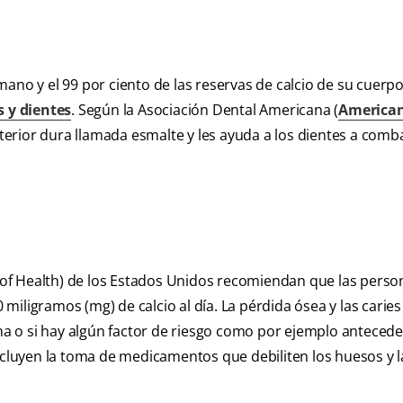
?
ano y el 99 por ciento de las reservas de calcio de su cuerpo
 y dientes
. Según la Asociación Dental Americana (
American
 exterior dura llamada esmalte y les ayuda a los dientes a comba
es of Health) de los Estados Unidos recomiendan que las perso
miligramos (mg) de calcio al día. La pérdida ósea y las carie
a o si hay algún factor de riesgo como por ejemplo anteced
incluyen la toma de medicamentos que debiliten los huesos y l