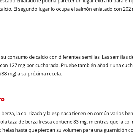
 pescado enlatado le podría parecer un lugar extraño para em
calcio. El segundo lugar lo ocupa el salmón enlatado con 202
 su consumo de calcio con diferentes semillas. Las semillas d
 con 127 mg por cucharada. Pruebe también añadir una cuc
í (88 mg) a su próxima receta.
ro
berza, la col rizada y la espinaca tienen en común varios ben
ola taza de berza fresca contiene 83 mg, mientras que la col r
cínelas hasta que pierdan su volumen para una guarnición 