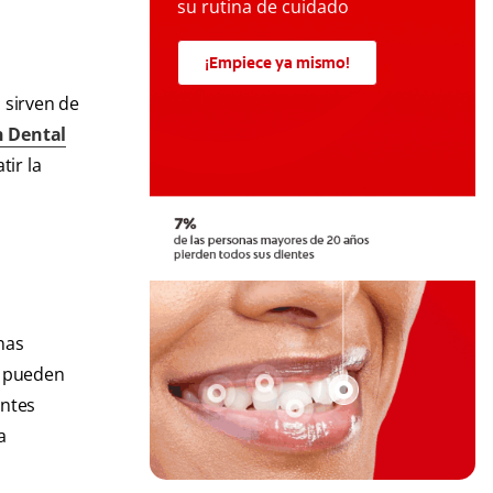
su rutina de cuidado
¡Empiece ya mismo!
 sirven de
 Dental
tir la
nas
s pueden
entes
a