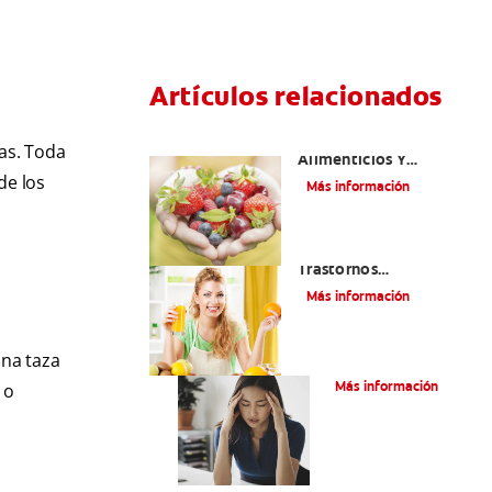
Artículos relacionados
Desórdenes
as. Toda
Alimenticios Y
Problemas De Salud
de los
Más información
Bucal
¿Cómo Afectan Los
Trastornos
Alimenticios A Tu
Más información
Boca?
Una taza
Bulimia
Más información
 o