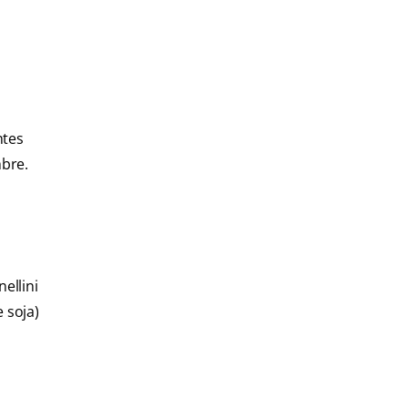
ntes
mbre.
ellini
 soja)