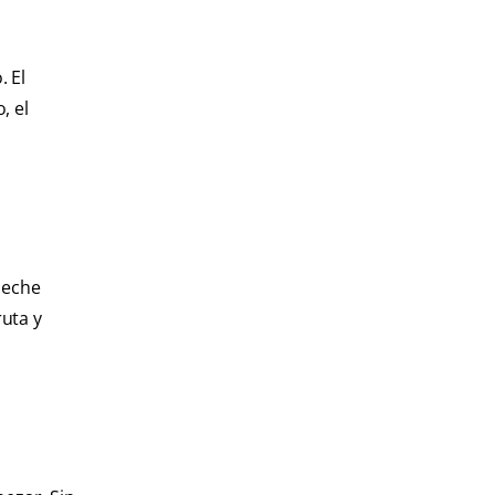
. El
, el
 leche
ruta y