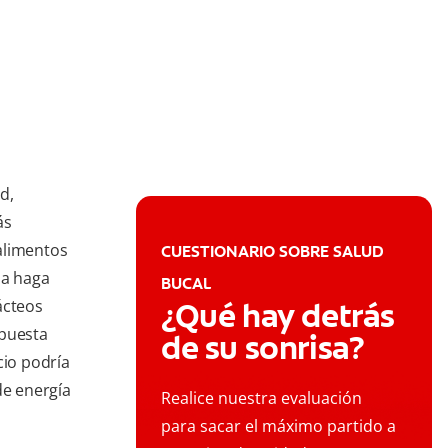
d,
ás
alimentos
CUESTIONARIO SOBRE SALUD
da haga
BUCAL
ácteos
¿Qué hay detrás
spuesta
de su sonrisa?
cio podría
de energía
Realice nuestra evaluación
para sacar el máximo partido a