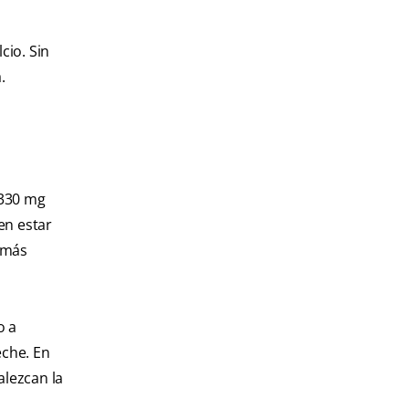
cio. Sin
.
1330 mg
en estar
 más
o a
eche. En
alezcan la