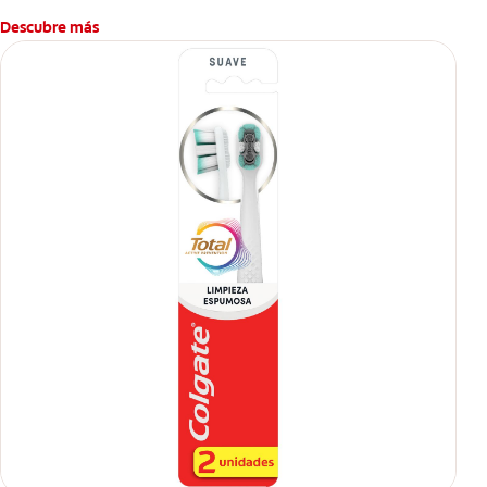
caries.
Descubre más