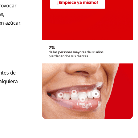
¡Empiece ya mismo!
rovocar
s,
en azúcar,
ntes de
alquiera