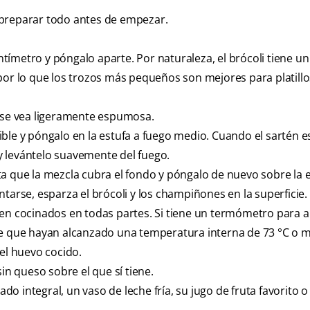
es preparar todo antes de empezar.
ímetro y póngalo aparte. Por naturaleza, el brócoli tiene un
por lo que los trozos más pequeños son mejores para platillo
a se vea ligeramente espumosa.
ble y póngalo en la estufa a fuego medio. Cuando el sartén e
l y levántelo suavemente del fuego.
a que la mezcla cubra el fondo y póngalo de nuevo sobre la e
tarse, esparza el brócoli y los champiñones en la superficie.
ien cocinados en todas partes. Si tiene un termómetro para a
de que hayan alcanzado una temperatura interna de 73 °C o m
del huevo cocido.
in queso sobre el que sí tiene.
 integral, un vaso de leche fría, su jugo de fruta favorito o