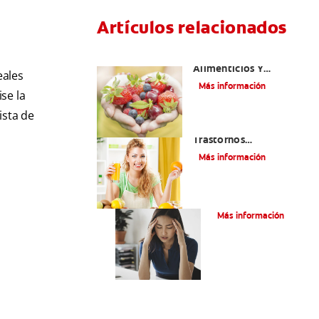
Artículos relacionados
Desórdenes
Alimenticios Y
eales
Problemas De Salud
Más información
Bucal
se la
ista de
¿Cómo Afectan Los
,
Trastornos
Alimenticios A Tu
Más información
Boca?
Bulimia
Más información