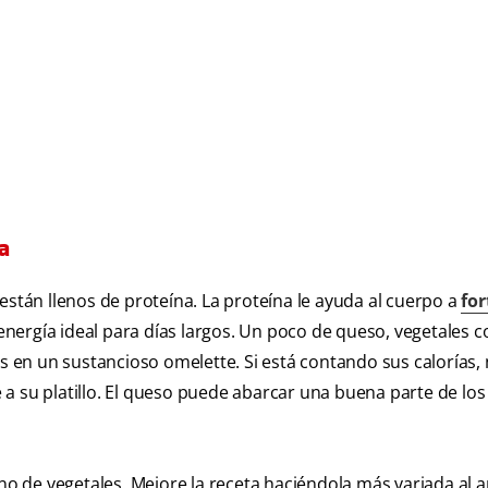
a
están llenos de proteína. La proteína le ayuda al cuerpo a
for
nergía ideal para días largos. Un poco de queso, vegetales c
en un sustancioso omelette. Si está contando sus calorías, 
a su platillo. El queso puede abarcar una buena parte de los
eno de vegetales. Mejore la receta haciéndola más variada al 