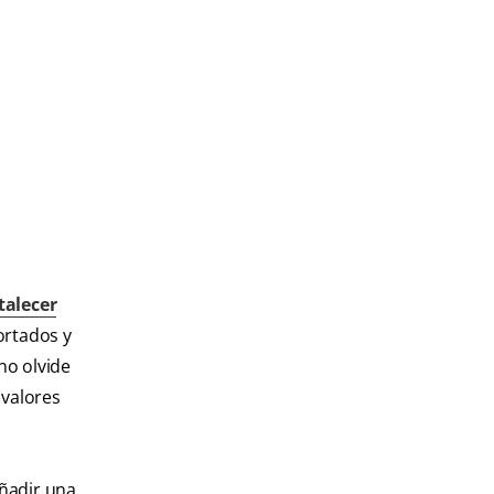
talecer
ortados y
no olvide
 valores
añadir una