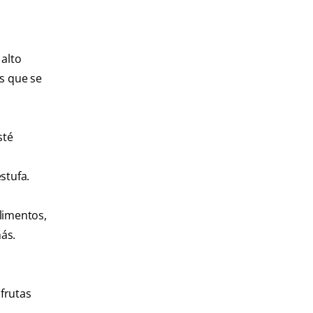
 alto
s que se
sté
stufa.
limentos,
ás.
 frutas