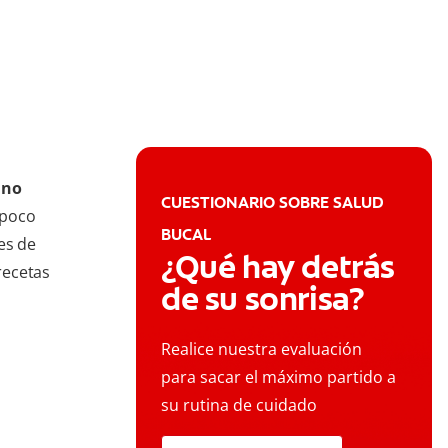
uno
CUESTIONARIO SOBRE SALUD
 poco
BUCAL
es de
¿Qué hay detrás
recetas
de su sonrisa?
Realice nuestra evaluación
para sacar el máximo partido a
su rutina de cuidado