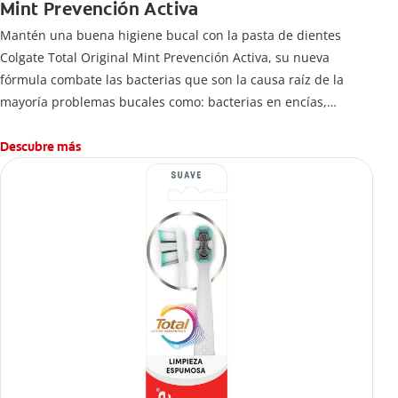
Mint Prevención Activa
Mantén una buena higiene bucal con la pasta de dientes
Colgate Total Original Mint Prevención Activa, su nueva
fórmula combate las bacterias que son la causa raíz de la
mayoría problemas bucales como: bacterias en encías,
erosión de esmalte, placa dental, sarro dental, mal aliento y
caries.
Descubre más