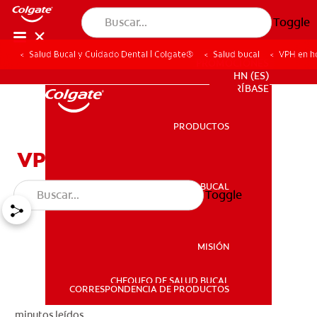
Toggle
Salud Bucal y Cuidado Dental | Colgate®
Salud bucal
VPH en 
PROMOCIONES
HN (ES)
SUSCRÍBASE
PRODUCTOS
PRODUCTOS
VPH en hombres
SALUD BUCAL
Toggle
SALUD BUCAL
MISIÓN
CHEQUEO DE SALUD BUCAL
MISIÓN
CORRESPONDENCIA DE PRODUCTOS
minutos leídos