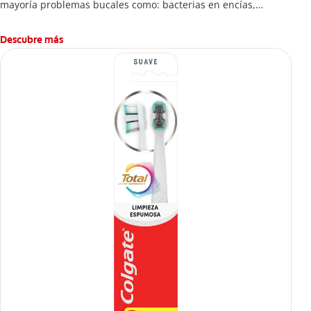
mayoría problemas bucales como: bacterias en encías,
erosión de esmalte, placa dental, sarro dental, mal aliento y
caries.
Descubre más