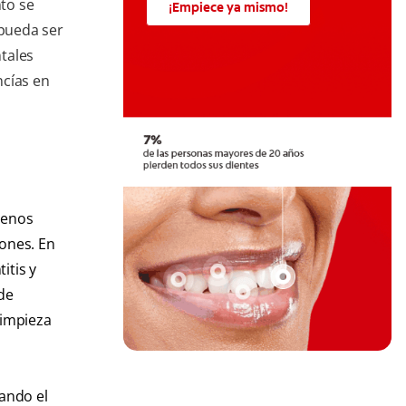
nto se
¡Empiece ya mismo!
pueda ser
ntales
ncías en
 menos
zones. En
itis y
de
limpieza
sando el