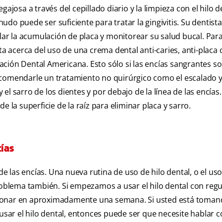
ajosa a través del cepillado diario y la limpieza con el hilo d
do puede ser suficiente para tratar la gingivitis. Su dentist
r la acumulación de placa y monitorear su salud bucal. Para
sta acerca del uso de una crema dental anti-caries, anti-plac
ción Dental Americana. Esto sólo si las encías sangrantes s
ecomendarle un tratamiento no quirúrgico como el escalado y
y el sarro de los dientes y por debajo de la línea de las encías
 la superficie de la raíz para eliminar placa y sarro.
ías
de las encías. Una nueva rutina de uso de hilo dental, o el us
blema también. Si empezamos a usar el hilo dental con regu
cionar en aproximadamente una semana. Si usted está toman
ar el hilo dental, entonces puede ser que necesite hablar c