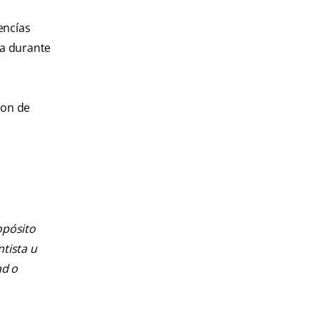
encías
ta durante
son de
opósito
ntista u
ad o