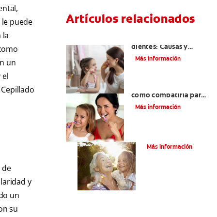
ental,
Artículos relacionados
a le puede
 la
Placa bacteriana en los
dientes: Causas y
a como
tratamiento
Más información
on un
 el
Placa bacteriana:
. Cepillado
cómo combatirla para
mantener una sonrisa
Más información
brillante
¿Qué Es El Sarro?
Más información
o de
laridad y
do un
on su