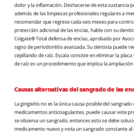
dolor y la inflamación. Deshacerse de esta sustancia peg
además de las limpiezas profesionales regulares a menu
recomendar que regrese cada seis meses para controla
protección adicional de las encías, hable con su denti
Colgate
®
Total defensa de encías, aprobado por Asocia
signo de periodontitis avanzada. Su dentista puede r
cepillando de raíz. Escala consiste en eliminar la placa 
de raíz es un procedimiento que implica la ampliación de
Causas alternativas del sangrado de las enc
La gingivitis no es la única causa posible del sangrado 
medicamentos anticoagulantes, puede causar este pro
se observa un sangrado, entonces esto se debe solu
medicamento nuevo y nota un sangrado constante al us