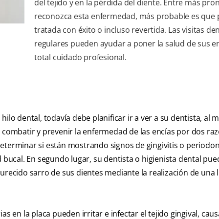
del tejido y en la pérdida del diente. Entre más pro
reconozca esta enfermedad, más probable es que 
tratada con éxito o incluso revertida. Las visitas de
regulares pueden ayudar a poner la salud de sus e
total cuidado profesional.
ilo dental, todavía debe planificar ir a ver a su dentista, al
a combatir y prevenir la enfermedad de las encías por dos ra
terminar si están mostrando signos de gingivitis o periodont
ucal. En segundo lugar, su dentista o higienista dental pue
durecido sarro de sus dientes mediante la realización de una 
rias en la placa pueden irritar e infectar el tejido gingival, cau