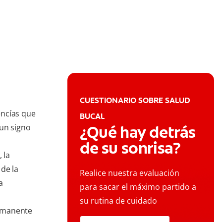
o
CUESTIONARIO SOBRE SALUD
 encías que
BUCAL
 un signo
¿Qué hay detrás
de su sonrisa?
 la
de la
Realice nuestra evaluación
a
para sacar el máximo partido a
su rutina de cuidado
ermanente