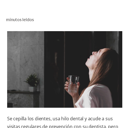
CHEQUEO DE SALUD BUCAL
CORRESPONDENCIA DE PRODUCTOS
minutos leídos
PROMOCIONES
HN (ES)
SUSCRÍBASE
Se cepilla los dientes, usa hilo dental y acude a sus
visitas regulares de prevención con su dentista, pero