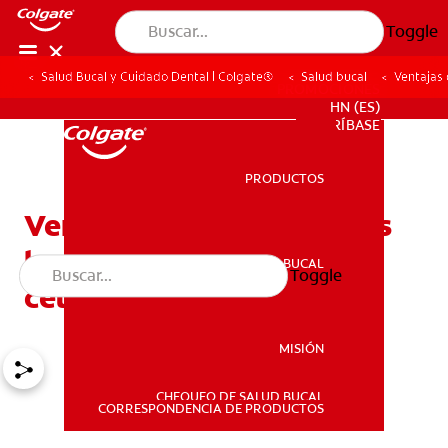
Toggle
Salud Bucal y Cuidado Dental | Colgate®
Salud bucal
Ventajas 
PROMOCIONES
HN (ES)
SUSCRÍBASE
PRODUCTOS
PRODUCTOS
Ventajas de los enjuagues
bucales con cloruro de
SALUD BUCAL
Toggle
SALUD BUCAL
cetilpiridinio
MISIÓN
CHEQUEO DE SALUD BUCAL
MISIÓN
CORRESPONDENCIA DE PRODUCTOS