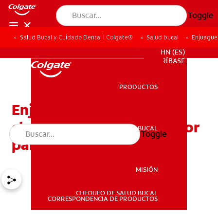
Toggle
Salud Bucal y Cuidado Dental | Colgate®
Salud bucal
Enjuagues
PROMOCIONES
HN (ES)
SUSCRÍBASE
PRODUCTOS
PRODUCTOS
Enjuagues bucales con
clorhexidina: ¿Son lo mejor
SALUD BUCAL
Toggle
SALUD BUCAL
para usted?
MISIÓN
CHEQUEO DE SALUD BUCAL
MISIÓN
CORRESPONDENCIA DE PRODUCTOS