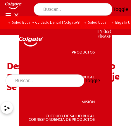
Toggle
Salud Bucal y Cuidado Dental | Colgate®
Salud bucal
Elige la 
PROMOCIONES
HN (ES)
SUSCRÍBASE
PRODUCTOS
PRODUCTOS
Descubre El Tono Perfecto
Para Tu Piel Y Tú Maquillaje
SALUD BUCAL
Toggle
SALUD BUCAL
Se Verá Increíble
MISIÓN
CHEQUEO DE SALUD BUCAL
MISIÓN
CORRESPONDENCIA DE PRODUCTOS