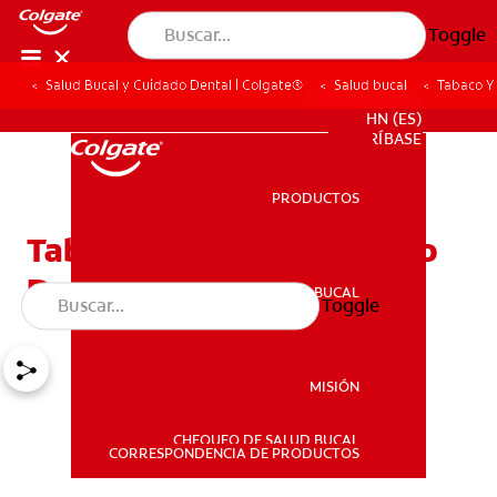
Toggle
Salud Bucal y Cuidado Dental | Colgate®
Salud bucal
Tabaco Y
PROMOCIONES
HN (ES)
SUSCRÍBASE
PRODUCTOS
PRODUCTOS
Tabaco Y Blanqueamiento
Dental
SALUD BUCAL
Toggle
SALUD BUCAL
MISIÓN
CHEQUEO DE SALUD BUCAL
MISIÓN
CORRESPONDENCIA DE PRODUCTOS