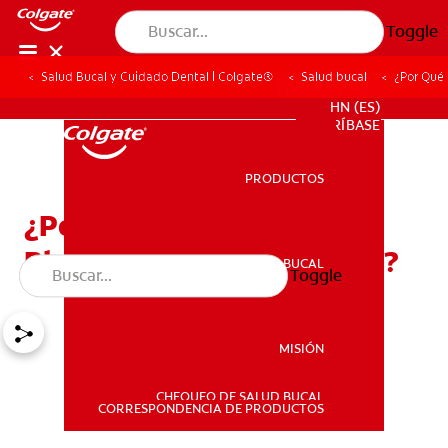
Toggle
Salud Bucal y Cuidado Dental | Colgate®
Salud bucal
¿Por Qué
PROMOCIONES
HN (ES)
SUSCRÍBASE
PRODUCTOS
PRODUCTOS
¿Por Qué Debo
Blanquearme Los Dientes?
SALUD BUCAL
Toggle
SALUD BUCAL
MISIÓN
CHEQUEO DE SALUD BUCAL
MISIÓN
CORRESPONDENCIA DE PRODUCTOS