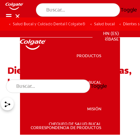
Toggle
Salud Bucal y Cuidado Dental | Colgate®
Salud bucal
Dientes s
PROMOCIONES
HN (ES)
SUSCRÍBASE
PRODUCTOS
PRODUCTOS
Dientes sin esmalte: Causas,
tratamiento y cuidado
SALUD BUCAL
Toggle
SALUD BUCAL
MISIÓN
CHEQUEO DE SALUD BUCAL
MISIÓN
CORRESPONDENCIA DE PRODUCTOS