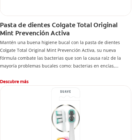
Pasta de dientes Colgate Total Original
Mint Prevención Activa
Mantén una buena higiene bucal con la pasta de dientes
Colgate Total Original Mint Prevención Activa, su nueva
fórmula combate las bacterias que son la causa raíz de la
mayoría problemas bucales como: bacterias en encías,
erosión de esmalte, placa dental, sarro dental, mal aliento y
caries.
Descubre más